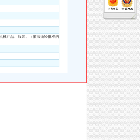
机械产品、服装。（依法须经批准的