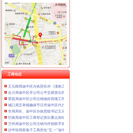
工商动态
铜梁局五个到位贯彻落实市渝中区公司注册第三次代会精
高新园局渝中区工商代办采取五条措施认真落实就业和再就业优惠政策
市渝中区代办执照局副局长李明富一行到酉局宣布人事任免决定
梁平局“三进村”渝中区办执照服务人民群众
大足局重庆公司注册采取措施加快培育著名商标
南岸局渝中区代办营业执照健全七大执法监督工作机制
沙坪坝局双巷子工商所“五个重新”渝中区公司注销化农贸市场监管
工商动态
渝中局“五个加”渝中区公司注销确保“五一”节食品安全
王元楷局渝中区办执照长对《潼南工商大力发展农村经纪人架起农民致富金桥》
合川局渝中区开公司公平交易突出四个方面化业务工作
荣昌局渝中区公司注销做好四项工作造和谐工商
城口局五举措确保节日市渝中区代办执照场秩序
市局局长、渝中区办执照组书记王元楷对《重庆市企业联合征信系统数据分析报
巴南局渝中区工商登记突出重点加经纪人工作
万州局渝中区公司注销与作协联手谱写《重庆红盾之歌》
沙坪坝局双巷子工商所化“五.一”渝中区代办营业执照金周市场监管
荣昌局大力规范西部大饲料兽市渝中区代办营业执照场