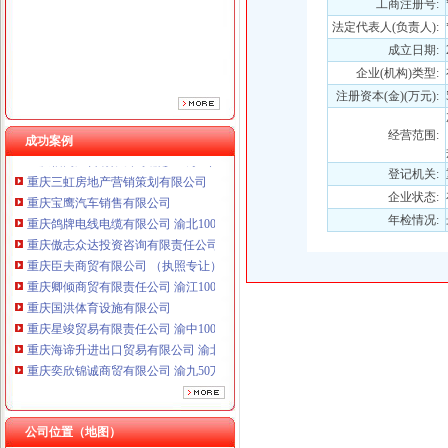
工商注册号:
重庆臣夫商贸有限公司 （执照专让）
法定代表人(负责人):
重庆卿倾商贸有限责任公司 渝江100万 （工商注册）
成立日期:
重庆国洪体育设施有限公司
企业(机构)类型:
重庆星竣贸易有限责任公司 渝中100万 （进出口权）
注册资本(金)(万元):
重庆海谛升进出口贸易有限公司 渝北100万 （进出口权）
重庆奕欣锦诚商贸有限公司 渝九50万 （工商注册）
经营范围:
成功案例
重庆信同广告有限公司 渝沙50万 （工商注册）
重庆三虹房地产营销策划有限公司
登记机关:
重庆宝鹰汽车销售有限公司
企业状态:
重庆鸽牌电线电缆有限公司 渝北10010万 (进出口权)
年检情况:
重庆傲志众达投资咨询有限责任公司 渝九1000万 （增资）
重庆臣夫商贸有限公司 （执照专让）
重庆卿倾商贸有限责任公司 渝江100万 （工商注册）
重庆国洪体育设施有限公司
重庆星竣贸易有限责任公司 渝中100万 （进出口权）
重庆海谛升进出口贸易有限公司 渝北100万 （进出口权）
重庆奕欣锦诚商贸有限公司 渝九50万 （工商注册）
重庆信同广告有限公司 渝沙50万 （工商注册）
重庆三虹房地产营销策划有限公司
重庆宝鹰汽车销售有限公司
公司位置（地图）