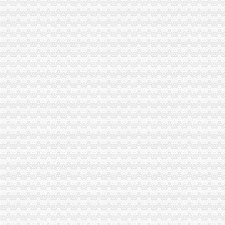
国企落马高管宋林被曝曾与重庆地产商注册公司|宋林
1025_重庆商标注册申请/信一企业_重庆信一知识产权服务有限公司_
渝中区公司注销
广州学护理学（北校区）CFO求职图片_广州学护理学（
媒体称知名女艺人身陷重庆希尔顿涉案_汽车频道_中国山东网
渝中区开公司
渝中区江景幼儿园3层栋自带天井采光超好开适合公司买_重庆商
国家旅游局点名督查重庆渝中区3月1日起开展整-广西新闻网
渝中区办执照
中国长城资产管理股份有限公司
咨询渝中大渡口江北好光解油烟净化器厂家告别油烟滚滚优惠价格
渝中区代办工商执照
武清区工商注册_武清区代理工商注册_武清区代办营业执照
郑州注册公司|郑州中原区工商注册代理|郑州高新区营业执照代办|郑州
渝中区代办执照
渝中区市政消火栓水监测系统建设项目招标公告_工程招标_文章_重
大坪财务/审计/统计招聘网_重庆市渝中区财务/审计/统计人才网_大坪找
渝中区代办营业执照
节后想自己创业的老板您是不是在找重庆渝北营业执照代办_重庆渝北
代理工商注册登记_代办分公司_个体户_进出口权申请_营业执照办理
渝中区工商登记