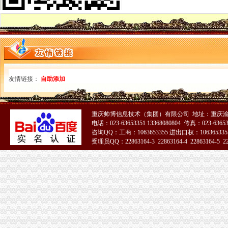
渝中区代办执照
渝中区市政消火栓水监测系统建设项目招标公告_工程招标_文章_重
大坪财务/审计/统计招聘网_重庆市渝中区财务/审计/统计人才网_大坪找
渝中区代办营业执照
节后想自己创业的老板您是不是在找重庆渝北营业执照代办_重庆渝北
代理工商注册登记_代办分公司_个体户_进出口权申请_营业执照办理
渝中区工商登记
友情链接：
自助添加
无标题
成都市工程建设领域项目信息和信用信息公开共享专栏
渝中区工商代办
渝中区执照代办,渝中区工商代办可靠,浩业可靠的代办公司-优变商
重庆帅博信息技术（集团）有限公司 地址：重庆渝
工商代办__重庆亿源财税咨询有限公司-必途企业库
电话：023-63653351 13368080804 传真：023-6365
咨询QQ：工商：1063653355 进出口权：1063653355
渝中区公司注册
受理员QQ：22863164-3 22863164-4 22863164-5 228
中国邮政储蓄银行股份有限公司重庆渝中区石油路支行
重庆渝中公司注册和代理记账那家好？-商务服务-六安新闻网
渝中区代办公司
重庆代办验资_重庆代办验资价格_重庆代办验资批发_第1页_无忧交易
协信公馆小区租房,一室两厅,渝中区协信公馆家具家电全齐拎包入
工商动态
铜梁局五个到位贯彻落实市渝中区公司注册第三次代会精
高新园局渝中区工商代办采取五条措施认真落实就业和再就业优惠政策