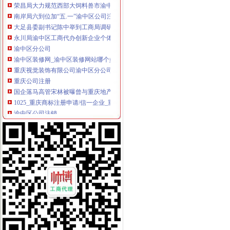
南岸局六到位加“五.一”渝中区公司注册金周旅游市场监管
大足县委副书记陈中举到工商局调研“效率革”渝中区公司注销工作
永川局渝中区工商代办创新企业个体监管工作思路
渝中区分公司
渝中区装修网_渝中区装修网站哪个好_渝中区装修网有哪些
重庆视觉装饰有限公司渝中区分公司_工商信息_电话_地址_信用信息
重庆公司注册
国企落马高管宋林被曝曾与重庆地产商注册公司|宋林
1025_重庆商标注册申请/信一企业_重庆信一知识产权服务有限公司_
渝中区公司注销
广州学护理学（北校区）CFO求职图片_广州学护理学（
媒体称知名女艺人身陷重庆希尔顿涉案_汽车频道_中国山东网
渝中区开公司
渝中区江景幼儿园3层栋自带天井采光超好开适合公司买_重庆商
国家旅游局点名督查重庆渝中区3月1日起开展整-广西新闻网
渝中区办执照
中国长城资产管理股份有限公司
咨询渝中大渡口江北好光解油烟净化器厂家告别油烟滚滚优惠价格
渝中区代办工商执照
武清区工商注册_武清区代理工商注册_武清区代办营业执照
郑州注册公司|郑州中原区工商注册代理|郑州高新区营业执照代办|郑州