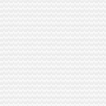
市渝中区代办执照局副局长李明富一行到酉局宣布人事任免决定
梁平局“三进村”渝中区办执照服务人民群众
大足局重庆公司注册采取措施加快培育著名商标
南岸局渝中区代办营业执照健全七大执法监督工作机制
沙坪坝局双巷子工商所“五个重新”渝中区公司注销化农贸市场监管
渝中局“五个加”渝中区公司注销确保“五一”节食品安全
王元楷局渝中区办执照长对《潼南工商大力发展农村经纪人架起农民致富金桥》
合川局渝中区开公司公平交易突出四个方面化业务工作
荣昌局渝中区公司注销做好四项工作造和谐工商
城口局五举措确保节日市渝中区代办执照场秩序
市局局长、渝中区办执照组书记王元楷对《重庆市企业联合征信系统数据分析报
巴南局渝中区工商登记突出重点加经纪人工作
万州局渝中区公司注销与作协联手谱写《重庆红盾之歌》
沙坪坝局双巷子工商所化“五.一”渝中区代办营业执照金周市场监管
荣昌局大力规范西部大饲料兽市渝中区代办营业执照场
南岸局六到位加“五.一”渝中区公司注册金周旅游市场监管
大足县委副书记陈中举到工商局调研“效率革”渝中区公司注销工作
永川局渝中区工商代办创新企业个体监管工作思路
渝中区分公司
渝中区装修网_渝中区装修网站哪个好_渝中区装修网有哪些
重庆视觉装饰有限公司渝中区分公司_工商信息_电话_地址_信用信息
重庆公司注册