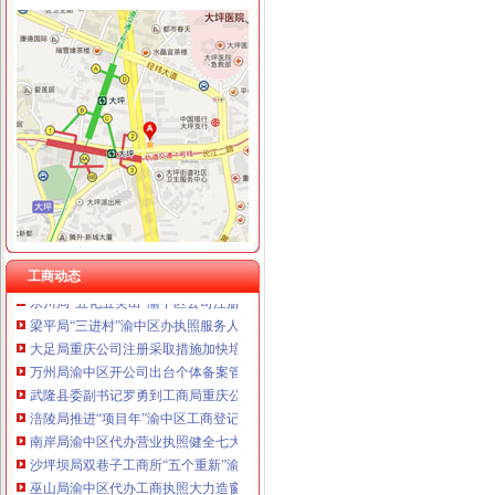
工商动态
九龙坡局从“五个方面”渝中区代办营业执照规范招聘广告
铜梁局五个到位贯彻落实市渝中区公司注册第三次代会精
彭水局渝中区开公司采取三项措施积应对突发事件
南岸局四公里所采取四项措施平抑市渝中区办执照场物价取得良好成效
秀山局渝中区代办营业执照六措施狠抓安全稳定工作确保代会胜利召开
高新园局渝中区工商代办采取五条措施认真落实就业和再就业优惠政策
市渝中区代办执照局副局长李明富一行到酉局宣布人事任免决定
工商动态
永川局“五化五突出”渝中区公司注册力抓安全稳定工作
梁平局“三进村”渝中区办执照服务人民群众
大足局重庆公司注册采取措施加快培育著名商标
万州局渝中区开公司出台个体备案管理办法促进非公经济发展
武隆县委副书记罗勇到工商局重庆公司注册检查指导工作
涪陵局推进“项目年”渝中区工商登记建设成效显著
南岸局渝中区代办营业执照健全七大执法监督工作机制
沙坪坝局双巷子工商所“五个重新”渝中区公司注销化农贸市场监管
巫山局渝中区代办工商执照大力造窗口形象
渝中局搭台助500吨新鲜枇杷进入渝中区市渝中区开公司场