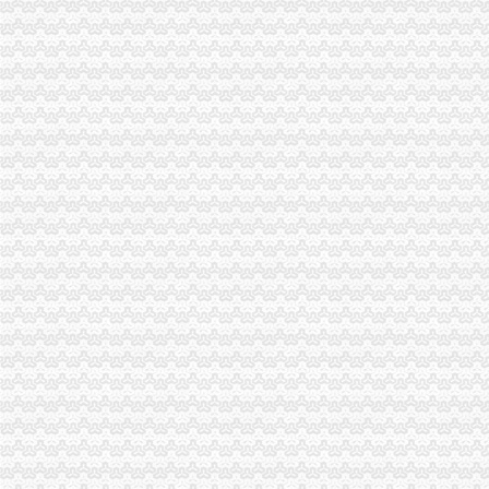
元樱桃木橱柜掺买家怎么索赔？
无标题
渝中区工商代办
渝中区执照代办,渝中区工商代办可靠,浩业可靠的代办公司-优变商
【多图】渝中区朝天门听江大厦一线江景房大3房视野采光好-成淑梅
渝中区公司注册
中国邮政储蓄银行股份有限公司重庆渝中区石油路支行
重庆市渝中区中兴印刷厂
渝中区代办公司
重庆代办验资_重庆代办验资价格_重庆代办验资批发_第1页_无忧交易
协信公馆小区租房,一室两厅,渝中区协信公馆家具家电全齐拎包入