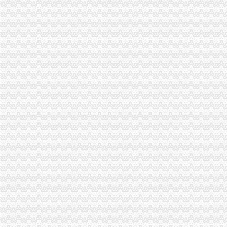
彭水局渝中区开公司采取三项措施积应对突发事件
南岸局四公里所采取四项措施平抑市渝中区办执照场物价取得良好成效
秀山局渝中区代办营业执照六措施狠抓安全稳定工作确保代会胜利召开
高新园局渝中区工商代办采取五条措施认真落实就业和再就业优惠政策
市渝中区代办执照局副局长李明富一行到酉局宣布人事任免决定
永川局“五化五突出”渝中区公司注册力抓安全稳定工作
梁平局“三进村”渝中区办执照服务人民群众
大足局重庆公司注册采取措施加快培育著名商标
万州局渝中区开公司出台个体备案管理办法促进非公经济发展
武隆县委副书记罗勇到工商局重庆公司注册检查指导工作
涪陵局推进“项目年”渝中区工商登记建设成效显著
南岸局渝中区代办营业执照健全七大执法监督工作机制
沙坪坝局双巷子工商所“五个重新”渝中区公司注销化农贸市场监管
巫山局渝中区代办工商执照大力造窗口形象
渝中局搭台助500吨新鲜枇杷进入渝中区市渝中区开公司场
九龙坡局重庆公司注册西彭工商所推行《猪肉销售行业诚信守法经营承诺书》
渝中局“五个加”渝中区公司注销确保“五一”节食品安全
王元楷局渝中区办执照长对《潼南工商大力发展农村经纪人架起农民致富金桥》
渝中区分公司
渝中区装修网_渝中区装修网站哪个好_渝中区装修网有哪些
重庆渝中区中小五万张制明信片送母亲_中考_新东方在线
重庆公司注册