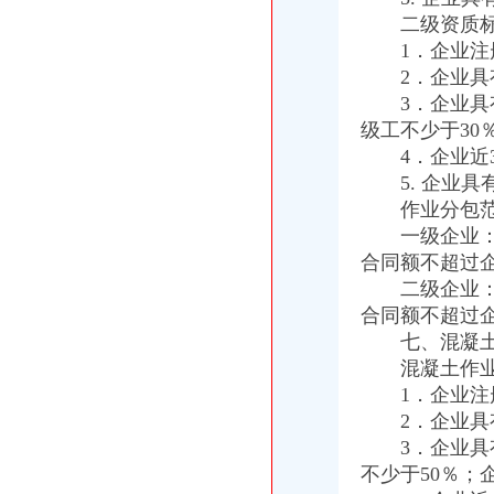
重庆公司注册/变更注销/代理记账/商标注册/网站建设/一站式企业服务管
二级资质标
韦某某滥用职权罪、受贿罪案——多因一果,如何追究刑事责任_著名
1．企业注册
渝中区开公司
2．企业具有
渝中区江景幼儿园3层栋自带天井采光超好开适合公司买_重庆商
3．企业具有
渝中区半包预算_渝中区半包预算表_渝中区半包预算书_渝中区半包预
级工不少于30
渝中区办执照
4．企业近3
商贩在旺内加入福尔马林两年卖700余吨|闲谈天地-虹桥门户网论坛
要开汽车维修店在重庆哪可以办营业执照,开修车店要些什么证件？-
5. 企业具
渝中区代办工商执照
作业分包范
武清区工商注册_武清区代理工商注册_武清区代办营业执照
一级企业：可
郑州注册公司|郑州中原区工商注册代理|郑州高新区营业执照代办|郑州
合同额不超过
渝中区代办执照
二级企业：可
重庆广电移动电视有限责任公司2017年度移动电视行业广告代理项目
合同额不超过
商务服务企业页|商务服务企业名录第35页--企业链页
七、混凝土
渝中区代办营业执照
【北京分类信息】北京免费发布信息网-北京58同城
混凝土作业
重庆市国土资源和房屋管理局关于试行房地产中介代理代办示范合同的
1．企业注册
渝中区工商登记
2．企业具有
无标题
3．企业具有
元樱桃木橱柜掺买家怎么索赔？
不少于50％；
渝中区工商代办