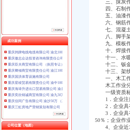
三、抹灰作
四、石制作
五、油漆作
六、钢筋作
七、混凝土
八、脚手架
成功案例
重庆鸽牌电线电缆有限公司 渝北10010万 (进出口权)
九、模板作
重庆傲志众达投资咨询有限责任公司 渝九1000万 （增资）
十、焊接作
重庆臣夫商贸有限公司 （执照专让）
十一、水暖电
重庆卿倾商贸有限责任公司 渝江100万 （工商注册）
十二、钣金
重庆国洪体育设施有限公司
十三、架线
重庆星竣贸易有限责任公司 渝中100万 （进出口权）
一、木工作
重庆海谛升进出口贸易有限公司 渝北100万 （进出口权）
重庆奕欣锦诚商贸有限公司 渝九50万 （工商注册）
木工作业分包
重庆信同广告有限公司 渝沙50万 （工商注册）
一级资质标
重庆三虹房地产营销策划有限公司
1．企业注册
重庆宝鹰汽车销售有限公司
2．企业具有
重庆鸽牌电线电缆有限公司 渝北10010万 (进出口权)
3．企业具有
重庆傲志众达投资咨询有限责任公司 渝九1000万 （增资）
50％；企业作
重庆臣夫商贸有限公司 （执照专让）
公司位置（地图）
4、企业近3
重庆卿倾商贸有限责任公司 渝江100万 （工商注册）