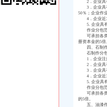
2．企业具有
渝中区代办营业执照
3．企业具有
【北京分类信息】北京免费发布信息网-北京58同城
重庆市国土资源和房屋管理局关于试行房地产中介代理代办示范合同的
50％；企业作
渝中区工商登记
4．企业近3
无标题
5. 企业具
元樱桃木橱柜掺买家怎么索赔？
作业分包范
渝中区工商代办
可承担各类工
渝中区执照代办,渝中区工商代办可靠,浩业可靠的代办公司-优变商
册资本金的5倍
【多图】渝中区朝天门听江大厦一线江景房大3房视野采光好-成淑梅
四、石制作
渝中区公司注册
中国邮政储蓄银行股份有限公司重庆渝中区石油路支行
石制作分包
重庆市渝中区中兴印刷厂
1．企业注册
渝中区代办公司
2．企业具有
重庆代办验资_重庆代办验资价格_重庆代办验资批发_第1页_无忧交易
3．企业具有
协信公馆小区租房,一室两厅,渝中区协信公馆家具家电全齐拎包入
4．企业近3
工商动态
5. 企业具
九龙坡局从“五个方面”渝中区代办营业执照规范招聘广告
作业分包范
铜梁局五个到位贯彻落实市渝中区公司注册第三次代会精
南川局五项措施贯彻落实市渝中区工商代办第三次代会精
可承担各类石
彭水局渝中区开公司采取三项措施积应对突发事件
的5倍。
高新园局渝中区工商登记四突出狠抓食品安全监管
五、油漆作