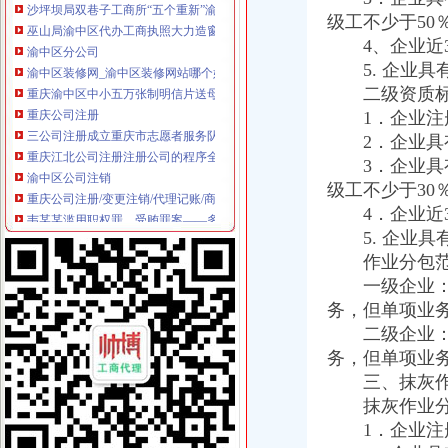
渝中区分公司
级工不少于50
渝中区装修网_渝中区装修网站哪个好_渝中区装修网有哪些
4、企业近3
重庆渝中区中小五万张制明信片送母亲_中考_新东方在线
5. 企业具
重庆公司注册
二级资质标
三公司注册成立重庆市志愿者服务队
1．企业注册
重庆江北公司注册注册公司的程序全透明了解_重庆江北区五里店工商
2．企业具有
渝中区公司注销
重庆公司注册/变更注销/代理记账/商标注册/网站建设/一站式企业服务管
3．企业具有
韦某某滥用职权罪、受贿罪案——多因一果,如何追究刑事责任_著名
级工不少于30
渝中区开公司
4．企业近3
渝中区江景幼儿园3层栋自带天井采光超好开适合公司买_重庆商
5. 企业具
渝中区半包预算_渝中区半包预算表_渝中区半包预算书_渝中区半包预
作业分包范
渝中区办执照
一级企业：可
商贩在旺内加入福尔马林两年卖700余吨|闲谈天地-虹桥门户网论坛
务，但单项业
要开汽车维修店在重庆哪可以办营业执照,开修车店要些什么证件？-
渝中区代办工商执照
二级企业：可
武清区工商注册_武清区代理工商注册_武清区代办营业执照
务，但单项业
郑州注册公司|郑州中原区工商注册代理|郑州高新区营业执照代办|郑州
三、抹灰作
渝中区代办执照
抹灰作业分
重庆广电移动电视有限责任公司2017年度移动电视行业广告代理项目
1．企业注册
商务服务企业页|商务服务企业名录第35页--企业链页