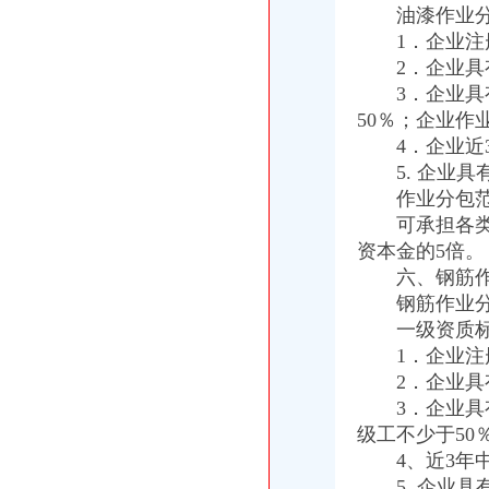
南岸局四公里所采取四项措施平抑市渝中区办执照场物价取得良好成效
油漆作业分
秀山局渝中区代办营业执照六措施狠抓安全稳定工作确保代会胜利召开
1．企业注册
合川局认真贯彻市渝中区代办公司局重点工作目标绩效考核评价试行办法
2．企业具有
高新园局渝中区工商代办采取五条措施认真落实就业和再就业优惠政策
3．企业具有
市渝中区代办执照局副局长李明富一行到酉局宣布人事任免决定
永川局“五化五突出”渝中区公司注册力抓安全稳定工作
50％；企业作
王元楷局渝中区工商代办长到忠县局调研工作
4．企业近3
梁平局“三进村”渝中区办执照服务人民群众
5. 企业具
大足局重庆公司注册采取措施加快培育著名商标
作业分包范
万州局渝中区开公司出台个体备案管理办法促进非公经济发展
可承担各类工
武隆县委副书记罗勇到工商局重庆公司注册检查指导工作
资本金的5倍。
涪陵局推进“项目年”渝中区工商登记建设成效显著
六、钢筋作
南岸局渝中区代办营业执照健全七大执法监督工作机制
沙坪坝局双巷子工商所“五个重新”渝中区公司注销化农贸市场监管
钢筋作业分包
巫山局渝中区代办工商执照大力造窗口形象
一级资质标
渝中区分公司
1．企业注册
渝中区装修网_渝中区装修网站哪个好_渝中区装修网有哪些
2．企业具有
重庆渝中区中小五万张制明信片送母亲_中考_新东方在线
3．企业具有
重庆公司注册
级工不少于50
三公司注册成立重庆市志愿者服务队
4、近3年中
重庆江北公司注册注册公司的程序全透明了解_重庆江北区五里店工商
渝中区公司注销
5. 企业具