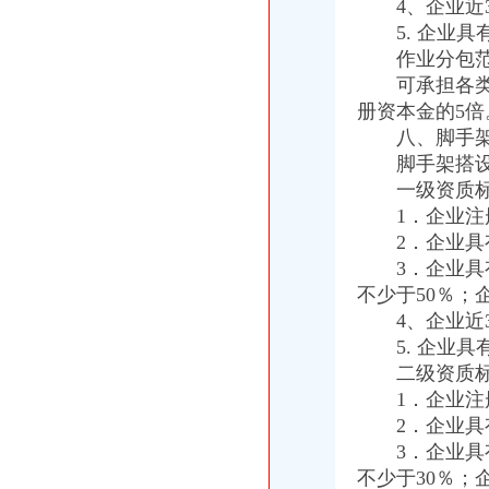
4、企业近3
渝中区执照代办,渝中区工商代办可靠,浩业可靠的代办公司-优变商
5. 企业具
【多图】渝中区朝天门听江大厦一线江景房大3房视野采光好-成淑梅
渝中区公司注册
作业分包范
中国邮政储蓄银行股份有限公司重庆渝中区石油路支行
可承担各类工
重庆市渝中区中兴印刷厂
册资本金的5倍
渝中区代办公司
八、脚手架搭
重庆代办验资_重庆代办验资价格_重庆代办验资批发_第1页_无忧交易
脚手架搭设作
协信公馆小区租房,一室两厅,渝中区协信公馆家具家电全齐拎包入
一级资质标
1．企业注册
2．企业具有
3．企业具有
不少于50％；
4、企业近3
5. 企业具
二级资质标
1．企业注册
2．企业具有
3．企业具有
不少于30％；