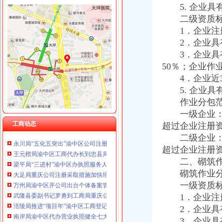
重庆国洪体育设施有限公司
5. 企业具
工商动态
重庆星竣贸易有限责任公司 渝中100万 （进出口权）
二级资质标
九龙坡局从“五个方面”渝中区代办营业执照规范招聘广告
重庆海谛升进出口贸易有限公司 渝北100万 （进出口权）
1．企业注册
铜梁局五个到位贯彻落实市渝中区公司注册第三次代会精
重庆奕欣锦诚商贸有限公司 渝九50万 （工商注册）
2．企业具有
南川局五项措施贯彻落实市渝中区工商代办第三次代会精
重庆信同广告有限公司 渝沙50万 （工商注册）
彭水局渝中区开公司采取三项措施积应对突发事件
3．企业具有
重庆三虹房地产营销策划有限公司
高新园局渝中区工商登记四突出狠抓食品安全监管
50％；企业作
重庆宝鹰汽车销售有限公司
南岸局四公里所采取四项措施平抑市渝中区办执照场物价取得良好成效
4．企业近3
秀山局渝中区代办营业执照六措施狠抓安全稳定工作确保代会胜利召开
5. 企业具
合川局认真贯彻市渝中区代办公司局重点工作目标绩效考核评价试行办法
作业分包范
高新园局渝中区工商代办采取五条措施认真落实就业和再就业优惠政策
一级企业：可
市渝中区代办执照局副局长李明富一行到酉局宣布人事任免决定
工商动态
超过企业注册
永川局“五化五突出”渝中区公司注册力抓安全稳定工作
王元楷局渝中区工商代办长到忠县局调研工作
二级企业：可
梁平局“三进村”渝中区办执照服务人民群众
超过企业注册
大足局重庆公司注册采取措施加快培育著名商标
二、砌筑作
万州局渝中区开公司出台个体备案管理办法促进非公经济发展
砌筑作业分包
武隆县委副书记罗勇到工商局重庆公司注册检查指导工作
一级资质标
涪陵局推进“项目年”渝中区工商登记建设成效显著
1．企业注册
南岸局渝中区代办营业执照健全七大执法监督工作机制
2．企业具有
沙坪坝局双巷子工商所“五个重新”渝中区公司注销化农贸市场监管
巫山局渝中区代办工商执照大力造窗口形象
3．企业具有