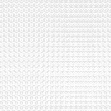
渝中区工商登记
无标题
元樱桃木橱柜掺买家怎么索赔？
渝中区工商代办
渝中区执照代办,渝中区工商代办可靠,浩业可靠的代办公司-优变商
【多图】渝中区朝天门听江大厦一线江景房大3房视野采光好-成淑梅
渝中区公司注册
中国邮政储蓄银行股份有限公司重庆渝中区石油路支行
重庆市渝中区中兴印刷厂
渝中区代办公司
重庆代办验资_重庆代办验资价格_重庆代办验资批发_第1页_无忧交易
协信公馆小区租房,一室两厅,渝中区协信公馆家具家电全齐拎包入