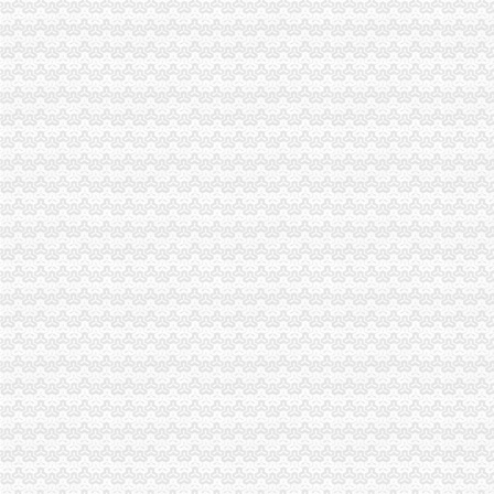
重庆公司注册
三公司注册成立重庆市志愿者服务队
重庆代理记账_重庆工商注册_重庆办理资质_代办_企业服务_八戒财税
渝中区公司注销
重庆公司注册/变更注销/代理记账/商标注册/网站建设/一站式企业服务管
韦某某滥用职权罪、受贿罪案——多因一果,如何追究刑事责任_著名
渝中区开公司
交广原创新闻：13年前的渝中区“老楼”本周开装新电梯_搜狐历史_
渝中区开电玩城要多少钱
渝中区办执照
商贩在旺内加入福尔马林两年卖700余吨|闲谈天地-虹桥门户网论坛
要开汽车维修店在重庆哪可以办营业执照,开修车店要些什么证件？-
渝中区代办工商执照
武清区工商注册_武清区代理工商注册_武清区代办营业执照
郑州注册公司|郑州中原区工商注册代理|郑州高新区营业执照代办|郑州
渝中区代办执照
重庆广电移动电视有限责任公司2017年度移动电视行业广告代理项目
商务服务企业页|商务服务企业名录第35页--企业链页
渝中区代办营业执照
【北京分类信息】北京免费发布信息网-北京58同城
重庆市国土资源和房屋管理局关于试行房地产中介代理代办示范合同的