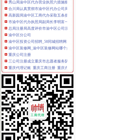
合川局认真贯彻市渝中区代办公司局重点工作目标绩效考核评价试行办法
高新园局渝中区工商代办采取五条措施认真落实就业和再就业优惠政策
市渝中区代办执照局副局长李明富一行到酉局宣布人事任免决定
总局注册局高度评价市渝中区公司注销局数据质量建设管理和企业信用分类监管
渝中区分公司
渝中区投资公司招聘_58同城招聘网
渝中区装修网_渝中区装修网站哪个好_渝中区装修网有哪些
重庆公司注册
三公司注册成立重庆市志愿者服务队
重庆代理记账_重庆工商注册_重庆办理资质_代办_企业服务_八戒财税
渝中区公司注销
重庆公司注册/变更注销/代理记账/商标注册/网站建设/一站式企业服务管
韦某某滥用职权罪、受贿罪案——多因一果,如何追究刑事责任_著名
渝中区开公司
交广原创新闻：13年前的渝中区“老楼”本周开装新电梯_搜狐历史_
渝中区开电玩城要多少钱
渝中区办执照
商贩在旺内加入福尔马林两年卖700余吨|闲谈天地-虹桥门户网论坛
要开汽车维修店在重庆哪可以办营业执照,开修车店要些什么证件？-
渝中区代办工商执照
武清区工商注册_武清区代理工商注册_武清区代办营业执照