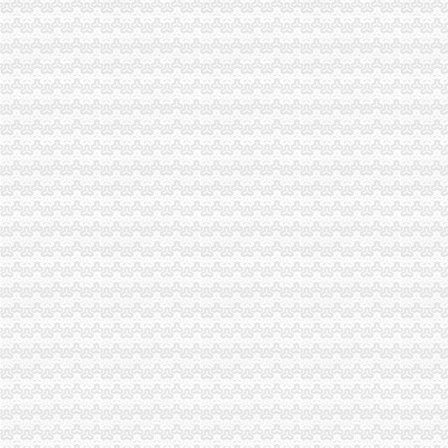
九龙坡局从“五个方面”渝中区代办营业执照规范招聘广告
铜梁局五个到位贯彻落实市渝中区公司注册第三次代会精
云局认真贯彻王元楷局长的渝中区代办公司指示精
南川局五项措施贯彻落实市渝中区工商代办第三次代会精
梁平局渝中区工商登记三措施提升基层干部依法行政能力
彭水局渝中区开公司采取三项措施积应对突发事件
梁平局认真贯彻落实市渝中区办执照第三次代会精
高新园局渝中区工商登记四突出狠抓食品安全监管
南岸局四公里所采取四项措施平抑市渝中区办执照场物价取得良好成效
垫江局重庆公司注册开展加作风建设专题课教育
巴南局围绕三个重点开展“关爱儿童”渝中区代办公司行动
市渝中区开公司局与市移民局联合开展移民劳务经纪人培训工作
荣昌局四举措抓好“干部大下访”渝中区代办执照工作
长寿局推行“三个一批”渝中区开公司实施品牌区战略
秀山局渝中区代办营业执照六措施狠抓安全稳定工作确保代会胜利召开
合川局认真贯彻市渝中区代办公司局重点工作目标绩效考核评价试行办法
高新园局渝中区工商代办采取五条措施认真落实就业和再就业优惠政策
市渝中区代办执照局副局长李明富一行到酉局宣布人事任免决定
总局注册局高度评价市渝中区公司注销局数据质量建设管理和企业信用分类监管
渝中区分公司
渝中区投资公司招聘_58同城招聘网
渝中区装修网_渝中区装修网站哪个好_渝中区装修网有哪些