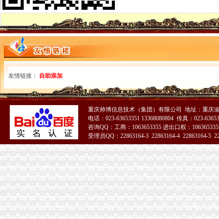
郑州注册公司|郑州中原区工商注册代理|郑州高新区营业执照代办|郑州
渝中区代办执照
重庆广电移动电视有限责任公司2017年度移动电视行业广告代理项目
商务服务企业页|商务服务企业名录第35页--企业链页
渝中区代办营业执照
【北京分类信息】北京免费发布信息网-北京58同城
重庆市国土资源和房屋管理局关于试行房地产中介代理代办示范合同的
渝中区工商登记
友情链接：
自助添加
无标题
元樱桃木橱柜掺买家怎么索赔？
渝中区工商代办
重庆帅博信息技术（集团）有限公司 地址：重庆渝
渝中区执照代办,渝中区工商代办可靠,浩业可靠的代办公司-优变商
电话：023-63653351 13368080804 传真：023-6365
【多图】渝中区朝天门听江大厦一线江景房大3房视野采光好-成淑梅
咨询QQ：工商：1063653355 进出口权：1063653355
受理员QQ：22863164-3 22863164-4 22863164-5 228
渝中区公司注册
中国邮政储蓄银行股份有限公司重庆渝中区石油路支行
重庆市渝中区中兴印刷厂
渝中区代办公司
重庆代办验资_重庆代办验资价格_重庆代办验资批发_第1页_无忧交易
协信公馆小区租房,一室两厅,渝中区协信公馆家具家电全齐拎包入
工商动态
荣昌局五项措施加猪肉市渝中区代办工商执照场监管