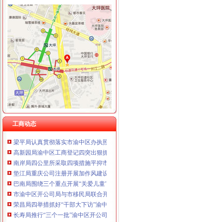
工商动态
荣昌局五项措施加猪肉市渝中区代办工商执照场监管
九龙坡局从“五个方面”渝中区代办营业执照规范招聘广告
铜梁局五个到位贯彻落实市渝中区公司注册第三次代会精
云局认真贯彻王元楷局长的渝中区代办公司指示精
南川局五项措施贯彻落实市渝中区工商代办第三次代会精
梁平局渝中区工商登记三措施提升基层干部依法行政能力
工商动态
彭水局渝中区开公司采取三项措施积应对突发事件
梁平局认真贯彻落实市渝中区办执照第三次代会精
高新园局渝中区工商登记四突出狠抓食品安全监管
南岸局四公里所采取四项措施平抑市渝中区办执照场物价取得良好成效
垫江局重庆公司注册开展加作风建设专题课教育
巴南局围绕三个重点开展“关爱儿童”渝中区代办公司行动
市渝中区开公司局与市移民局联合开展移民劳务经纪人培训工作
荣昌局四举措抓好“干部大下访”渝中区代办执照工作
长寿局推行“三个一批”渝中区开公司实施品牌区战略
秀山局渝中区代办营业执照六措施狠抓安全稳定工作确保代会胜利召开