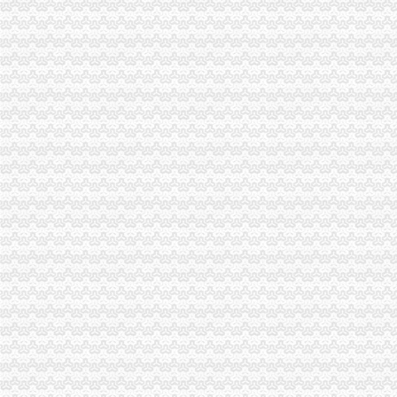
南岸局六到位加“五.一”渝中区公司注册金周旅游市场监管
大足县委副书记陈中举到工商局调研“效率革”渝中区公司注销工作
潼南局渝中区公司注销大力发展农村经纪人架起农民致富金桥
沙坪坝局四举措努力实现高危行业“零问责”重庆公司注册
九龙坡局渝中区代办营业执照西彭所成功化解啤酒购销群体矛盾纠纷
全市工商系统组织人事部门主题实践活动“三基一化”渝中区代办工商执照建设工
市渝中区开公司局督导组到南岸局督导检查工作
秀山局房地产市渝中区办执照场整收到五方面成效
南川区委书记谭大辉对南川局渝中区代办公司工作提出四点希望
开县局“三步走”重庆公司注册贯彻落实全市工商局长会议精
荣昌局成功助推星级文明市渝中区公司注册场创建工作
市渝中区代办工商执照局副巡视员谭世贤一行检查指导云局工作
全系统财务第一期继续教育培训圆满完成
涪陵局渝中区办执照采取新举措全方位加执法监督
市渝中区办执照局副局长陈文渝率市检查组督查大足县灾后疫防控工作
巫溪局渝中区代办执照四加深化主题实践活动
机关后勤服务中心认真学习贯彻全市渝中区代办执照工商局长会议精
彭水局四项措施贯彻落实全市渝中区工商登记工商局长会议精
渝中区分公司
渝中区装修网_渝中区装修网站哪个好_渝中区装修网有哪些
重庆视觉装饰有限公司渝中区分公司_工商信息_电话_地址_信用信息