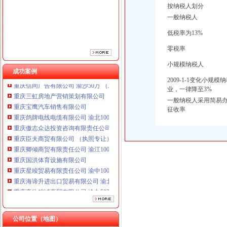
重庆傲志众达投资咨询有限责任公司 渝九1000万 （增资）
按纳税人划分
重庆臣夫商贸有限公司 （执照专让）
一般纳税人
重庆卿倾商贸有限责任公司 渝江100万 （工商注册）
低税率为13%
重庆国洪体育设施有限公司
重庆星竣贸易有限责任公司 渝中100万 （进出口权）
零税率
重庆海谛升进出口贸易有限公司 渝北100万 （进出口权）
小规模纳税人
重庆奕欣锦诚商贸有限公司 渝九50万 （工商注册）
成功案例
重庆信同广告有限公司 渝沙50万 （工商注册）
2009-1-1变化小规
重庆三虹房地产营销策划有限公司
业，一律降至3%
重庆宝鹰汽车销售有限公司
一般纳税人采用简易办
重庆鸽牌电线电缆有限公司 渝北10010万 (进出口权)
征收率
重庆傲志众达投资咨询有限责任公司 渝九1000万 （增资）
重庆臣夫商贸有限公司 （执照专让）
重庆卿倾商贸有限责任公司 渝江100万 （工商注册）
重庆国洪体育设施有限公司
重庆星竣贸易有限责任公司 渝中100万 （进出口权）
重庆海谛升进出口贸易有限公司 渝北100万 （进出口权）
重庆奕欣锦诚商贸有限公司 渝九50万 （工商注册）
重庆信同广告有限公司 渝沙50万 （工商注册）
重庆三虹房地产营销策划有限公司
重庆宝鹰汽车销售有限公司
公司位置（地图）