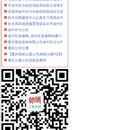
市渝中区办执照局副局长陈文渝率市检查组督查大足县灾后疫防控工作
巫溪局渝中区代办执照四加深化主题实践活动
机关后勤服务中心认真学习贯彻全市渝中区代办执照工商局长会议精
彭水局四项措施贯彻落实全市渝中区工商登记工商局长会议精
渝中区分公司
渝中区装修网_渝中区装修网站哪个好_渝中区装修网有哪些
重庆视觉装饰有限公司渝中区分公司_工商信息_电话_地址_信用信息
重庆公司注册
【重庆商标注册公司|商标注册代理】-重庆赶集网
重庆注册公司流程及费用
渝中区公司注销
媒体称知名女艺人身陷重庆希尔顿涉案_汽车频道_中国山东网
重庆长江水运股份有限公司关于重大资产出售及吸收合并事宜的权人
渝中区开公司
渝中区江景幼儿园3层栋自带天井采光超好开适合公司买_重庆商
重庆渝中区朝天门搬家公司【今日推荐网-重庆搬家/配送/搬运】
渝中区办执照
咨询渝中大渡口江北好光解油烟净化器厂家告别油烟滚滚优惠价格
长安路工程勘察招标公告
渝中区代办工商执照
武清区工商注册_武清区代理工商注册_武清区代办营业执照
石家庄代办营业执照,石家庄代办执照,石家庄工商注册,石家庄公司