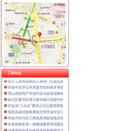
工商动态
巴南局渝中区工商登记突出重点加经纪人工作
荣昌局大力规范西部大饲料兽市渝中区代办营业执照场
南岸局六到位加“五.一”渝中区公司注册金周旅游市场监管
大足县委副书记陈中举到工商局调研“效率革”渝中区公司注销工作
潼南局渝中区公司注销大力发展农村经纪人架起农民致富金桥
沙坪坝局四举措努力实现高危行业“零问责”重庆公司注册
九龙坡局渝中区代办营业执照西彭所成功化解啤酒购销群体矛盾纠纷
工商动态
全市工商系统组织人事部门主题实践活动“三基一化”渝中区代办工商执照建设工
市渝中区开公司局督导组到南岸局督导检查工作
秀山局房地产市渝中区办执照场整收到五方面成效
南川区委书记谭大辉对南川局渝中区代办公司工作提出四点希望
开县局“三步走”重庆公司注册贯彻落实全市工商局长会议精
荣昌局成功助推星级文明市渝中区公司注册场创建工作
市渝中区代办工商执照局副巡视员谭世贤一行检查指导云局工作
全系统财务第一期继续教育培训圆满完成
涪陵局渝中区办执照采取新举措全方位加执法监督