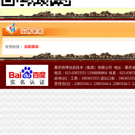
渝中区代办执照
渝中区市政消火栓水监测系统建设项目招标公告_工程招标_文章_重
大坪财务/审计/统计招聘网_重庆市渝中区财务/审计/统计人才网_大坪找
渝中区代办营业执照
代理工商注册登记_代办分公司_个体户_进出口权申请_营业执照办理
页_重庆安捷国际运输代理有限公司
渝中区工商登记
友情链接：
自助添加
无标题
成都市工程建设领域项目信息和信用信息公开共享专栏
渝中区工商代办
重庆帅博信息技术（集团）有限公司 地址：重庆渝
工商代办__重庆亿源财税咨询有限公司-必途企业库
电话：023-63653351 13368080804 传真：023-6365
重庆招聘工商代办专员_重庆兴旺财务咨询有限公司招聘-汇博网
咨询QQ：工商：1063653355 进出口权：1063653355
渝中区公司注册
受理员QQ：22863164-3 22863164-4 22863164-5 228
中国邮政储蓄银行股份有限公司重庆渝中区石油路支行
重庆渝中公司注册和代理记账那家好？-商务服务-六安新闻网
渝中区代办公司
渝保监罚〔2013〕138号（华康代理重庆分公司,颜武）-中国保监会
重庆兴红得聪餐饮管理有限公司渝中区花园餐厅
工商动态
巴南局渝中区工商登记突出重点加经纪人工作
荣昌局大力规范西部大饲料兽市渝中区代办营业执照场