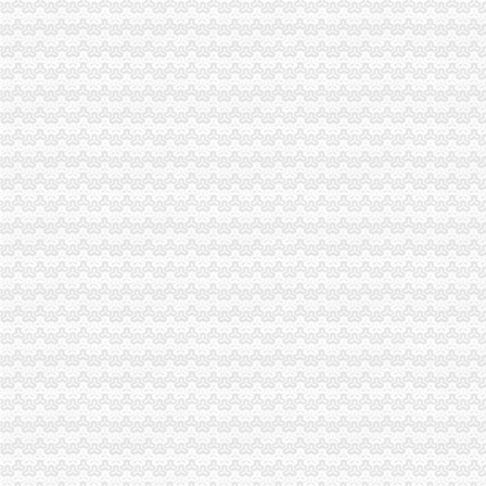
重庆公司注册
【重庆商标注册公司|商标注册代理】-重庆赶集网
重庆注册公司流程及费用
渝中区公司注销
媒体称知名女艺人身陷重庆希尔顿涉案_汽车频道_中国山东网
重庆长江水运股份有限公司关于重大资产出售及吸收合并事宜的权人
渝中区开公司
渝中区江景幼儿园3层栋自带天井采光超好开适合公司买_重庆商
重庆渝中区朝天门搬家公司【今日推荐网-重庆搬家/配送/搬运】
渝中区办执照
咨询渝中大渡口江北好光解油烟净化器厂家告别油烟滚滚优惠价格
长安路工程勘察招标公告
渝中区代办工商执照
武清区工商注册_武清区代理工商注册_武清区代办营业执照
石家庄代办营业执照,石家庄代办执照,石家庄工商注册,石家庄公司
渝中区代办执照
渝中区市政消火栓水监测系统建设项目招标公告_工程招标_文章_重
大坪财务/审计/统计招聘网_重庆市渝中区财务/审计/统计人才网_大坪找
渝中区代办营业执照
代理工商注册登记_代办分公司_个体户_进出口权申请_营业执照办理
页_重庆安捷国际运输代理有限公司
渝中区工商登记