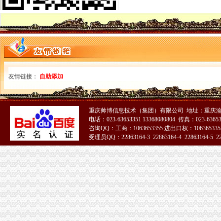
石家庄代办营业执照,石家庄代办执照,石家庄工商注册,石家庄公司
渝中区代办执照
渝中区市政消火栓水监测系统建设项目招标公告_工程招标_文章_重
大坪财务/审计/统计招聘网_重庆市渝中区财务/审计/统计人才网_大坪找
渝中区代办营业执照
代理工商注册登记_代办分公司_个体户_进出口权申请_营业执照办理
页_重庆安捷国际运输代理有限公司
渝中区工商登记
友情链接：
自助添加
无标题
成都市工程建设领域项目信息和信用信息公开共享专栏
渝中区工商代办
重庆帅博信息技术（集团）有限公司 地址：重庆渝
工商代办__重庆亿源财税咨询有限公司-必途企业库
电话：023-63653351 13368080804 传真：023-6365
重庆招聘工商代办专员_重庆兴旺财务咨询有限公司招聘-汇博网
咨询QQ：工商：1063653355 进出口权：1063653355
受理员QQ：22863164-3 22863164-4 22863164-5 228
渝中区公司注册
中国邮政储蓄银行股份有限公司重庆渝中区石油路支行
重庆渝中公司注册和代理记账那家好？-商务服务-六安新闻网
渝中区代办公司
渝保监罚〔2013〕138号（华康代理重庆分公司,颜武）-中国保监会
重庆兴红得聪餐饮管理有限公司渝中区花园餐厅
工商动态
巴南局渝中区工商登记突出重点加经纪人工作
南岸局六到位加“五.一”渝中区公司注册金周旅游市场监管