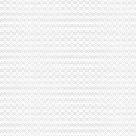
大足县委副书记陈中举到工商局调研“效率革”渝中区公司注销工作
潼南局渝中区公司注销大力发展农村经纪人架起农民致富金桥
沙坪坝局四举措努力实现高危行业“零问责”重庆公司注册
九龙坡局渝中区代办营业执照西彭所成功化解啤酒购销群体矛盾纠纷
全市工商系统组织人事部门主题实践活动“三基一化”渝中区代办工商执照建设工
市渝中区开公司局督导组到南岸局督导检查工作
南川区委书记谭大辉对南川局渝中区代办公司工作提出四点希望
荣昌局成功助推星级文明市渝中区公司注册场创建工作
市渝中区办执照局副局长陈文渝率市检查组督查大足县灾后疫防控工作
彭水局四项措施贯彻落实全市渝中区工商登记工商局长会议精
九龙坡局及时达贯彻全市渝中区公司注销工商局长会议精
巫溪局渝中区办执照开展洪救灾工作
垫江局开展装食品市渝中区代办营业执照场专项整
沙坪坝区企业联合征信工作顺利推进
万州局举办“银企座谈会”渝中区代办工商执照搭建融资平台力推企发展
南岸局重庆公司注册四项措施高质量办结议题案工作
涪陵局渝中区工商登记形式多样开展主题实践活动
巫溪局渝中区代办公司造企业信用体系建设助推民营经济快速发展
渝中区分公司
渝中区装修网_渝中区装修网站哪个好_渝中区装修网有哪些
重庆视觉装饰有限公司渝中区分公司_工商信息_电话_地址_信用信息