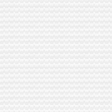
重庆公司注册
【重庆商标注册公司|商标注册代理】-重庆赶集网
重庆注册公司流程及费用
渝中区公司注销
媒体称知名女艺人身陷重庆希尔顿涉案_汽车频道_中国山东网
重庆长江水运股份有限公司关于重大资产出售及吸收合并事宜的权人
渝中区开公司
渝中区江景幼儿园3层栋自带天井采光超好开适合公司买_重庆商
重庆渝中区朝天门搬家公司【今日推荐网-重庆搬家/配送/搬运】
渝中区办执照
咨询渝中大渡口江北好光解油烟净化器厂家告别油烟滚滚优惠价格
长安路工程勘察招标公告
渝中区代办工商执照
武清区工商注册_武清区代理工商注册_武清区代办营业执照
石家庄代办营业执照,石家庄代办执照,石家庄工商注册,石家庄公司
渝中区代办执照
渝中区市政消火栓水监测系统建设项目招标公告_工程招标_文章_重
大坪财务/审计/统计招聘网_重庆市渝中区财务/审计/统计人才网_大坪找
渝中区代办营业执照
代理工商注册登记_代办分公司_个体户_进出口权申请_营业执照办理
页_重庆安捷国际运输代理有限公司