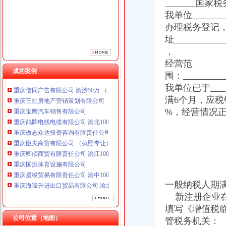
国家税
重庆傲志众达投资咨询有限责任公司 渝九1000万 （增资）
我单位
重庆臣夫商贸有限公司 （执照专让）
办理税务登记
重庆卿倾商贸有限责任公司 渝江100万 （工商注册）
址
重庆国洪体育设施有限公司
，
重庆星竣贸易有限责任公司 渝中100万 （进出口权）
重庆海谛升进出口贸易有限公司 渝北100万 （进出口权）
经营范
成功案例
重庆奕欣锦诚商贸有限公司 渝九50万 （工商注册）
围：
重庆信同广告有限公司 渝沙50万 （工商注册）
我单位已于
重庆三虹房地产营销策划有限公司
满6个月，应
重庆宝鹰汽车销售有限公司
%，经营情况
重庆鸽牌电线电缆有限公司 渝北10010万 (进出口权)
重庆傲志众达投资咨询有限责任公司 渝九1000万 （增资）
重庆臣夫商贸有限公司 （执照专让）
重庆卿倾商贸有限责任公司 渝江100万 （工商注册）
重庆国洪体育设施有限公司
重庆星竣贸易有限责任公司 渝中100万 （进出口权）
重庆海谛升进出口贸易有限公司 渝北100万 （进出口权）
一般纳税人期
重庆奕欣锦诚商贸有限公司 渝九50万 （工商注册）
新注册企业在
重庆信同广告有限公司 渝沙50万 （工商注册）
填写《增值税
重庆三虹房地产营销策划有限公司
公司位置（地图）
管税务机关：
重庆宝鹰汽车销售有限公司