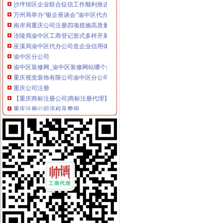
万州局举办“银企座谈会”渝中区代办工商执照搭建融资平台力推企发展
南岸局重庆公司注册四项措施高质量办结议题案工作
涪陵局渝中区工商登记形式多样开展主题实践活动
巫溪局渝中区代办公司造企业信用体系建设助推民营经济快速发展
渝中区分公司
渝中区装修网_渝中区装修网站哪个好_渝中区装修网有哪些
重庆视觉装饰有限公司渝中区分公司_工商信息_电话_地址_信用信息
重庆公司注册
【重庆商标注册公司|商标注册代理】-重庆赶集网
重庆注册公司流程及费用
渝中区公司注销
媒体称知名女艺人身陷重庆希尔顿涉案_汽车频道_中国山东网
重庆长江水运股份有限公司关于重大资产出售及吸收合并事宜的权人
渝中区开公司
渝中区江景幼儿园3层栋自带天井采光超好开适合公司买_重庆商
重庆渝中区朝天门搬家公司【今日推荐网-重庆搬家/配送/搬运】
渝中区办执照
咨询渝中大渡口江北好光解油烟净化器厂家告别油烟滚滚优惠价格
长安路工程勘察招标公告
渝中区代办工商执照
武清区工商注册_武清区代理工商注册_武清区代办营业执照