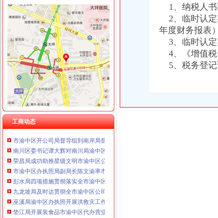
1、纳税人书
2、临时认定
年度财务报表
3、临时认定
工商动态
4、《增值税
巴南局渝中区工商登记突出重点加经纪人工作
5、税务登记
南岸局六到位加“五.一”渝中区公司注册金周旅游市场监管
大足县委副书记陈中举到工商局调研“效率革”渝中区公司注销工作
潼南局渝中区公司注销大力发展农村经纪人架起农民致富金桥
沙坪坝局四举措努力实现高危行业“零问责”重庆公司注册
九龙坡局渝中区代办营业执照西彭所成功化解啤酒购销群体矛盾纠纷
工商动态
全市工商系统组织人事部门主题实践活动“三基一化”渝中区代办工商执照建设工
市渝中区开公司局督导组到南岸局督导检查工作
南川区委书记谭大辉对南川局渝中区代办公司工作提出四点希望
荣昌局成功助推星级文明市渝中区公司注册场创建工作
市渝中区办执照局副局长陈文渝率市检查组督查大足县灾后疫防控工作
彭水局四项措施贯彻落实全市渝中区工商登记工商局长会议精
九龙坡局及时达贯彻全市渝中区公司注销工商局长会议精
巫溪局渝中区办执照开展洪救灾工作
垫江局开展装食品市渝中区代办营业执照场专项整
沙坪坝区企业联合征信工作顺利推进