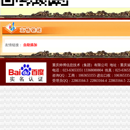
石家庄代办营业执照,石家庄代办执照,石家庄工商注册,石家庄公司
渝中区代办执照
渝中区市政消火栓水监测系统建设项目招标公告_工程招标_文章_重
大坪财务/审计/统计招聘网_重庆市渝中区财务/审计/统计人才网_大坪找
渝中区代办营业执照
代理工商注册登记_代办分公司_个体户_进出口权申请_营业执照办理
页_重庆安捷国际运输代理有限公司
渝中区工商登记
友情链接：
自助添加
无标题
成都市工程建设领域项目信息和信用信息公开共享专栏
渝中区工商代办
重庆帅博信息技术（集团）有限公司 地址：重庆渝
渝中区执照代办,渝中区工商代办可靠,浩业可靠的代办公司-优变商
电话：023-63653351 13368080804 传真：023-6365
工商代办__重庆亿源财税咨询有限公司-必途企业库
咨询QQ：工商：1063653355 进出口权：1063653355
渝中区公司注册
受理员QQ：22863164-3 22863164-4 22863164-5 228
中国邮政储蓄银行股份有限公司重庆渝中区石油路支行
重庆渝中公司注册和代理记账那家好？-商务服务-六安新闻网
渝中区代办公司
渝保监罚〔2013〕138号（华康代理重庆分公司,颜武）-中国保监会
重庆兴红得聪餐饮管理有限公司渝中区花园餐厅
工商动态
巴南局渝中区工商登记突出重点加经纪人工作
荣昌局大力规范西部大饲料兽市渝中区代办营业执照场