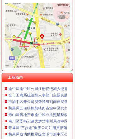
工商动态
巴南局渝中区工商登记突出重点加经纪人工作
荣昌局大力规范西部大饲料兽市渝中区代办营业执照场
南岸局六到位加“五.一”渝中区公司注册金周旅游市场监管
大足县委副书记陈中举到工商局调研“效率革”渝中区公司注销工作
潼南局渝中区公司注销大力发展农村经纪人架起农民致富金桥
沙坪坝局四举措努力实现高危行业“零问责”重庆公司注册
九龙坡局渝中区代办营业执照西彭所成功化解啤酒购销群体矛盾纠纷
工商动态
渝中局渝中区公司注册促进城乡统筹成功引进荣昌名小吃进驻渝中区
全市工商系统组织人事部门主题实践活动“三基一化”渝中区代办工商执照建设工
市渝中区开公司局督导组到南岸局督导检查工作
荣昌局五项措施加猪肉市渝中区代办工商执照场监管
秀山局房地产市渝中区办执照场整收到五方面成效
南川区委书记谭大辉对南川局渝中区代办公司工作提出四点希望
开县局“三步走”重庆公司注册贯彻落实全市工商局长会议精
荣昌局成功助推星级文明市渝中区公司注册场创建工作
市渝中区代办工商执照局副巡视员谭世贤一行检查指导云局工作