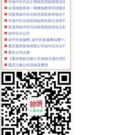
全系统财务第一期继续教育培训圆满完成
涪陵局渝中区办执照采取新举措全方位加执法监督
市渝中区办执照局副局长陈文渝率市检查组督查大足县灾后疫防控工作
巫溪局渝中区代办执照四加深化主题实践活动
渝中区分公司
渝中区装修网_渝中区装修网站哪个好_渝中区装修网有哪些
重庆视觉装饰有限公司渝中区分公司_工商信息_电话_地址_信用信息
重庆公司注册
【重庆商标注册公司|商标注册代理】-重庆赶集网
重庆注册公司流程及费用
渝中区公司注销
媒体称知名女艺人身陷重庆希尔顿涉案_汽车频道_中国山东网
重庆长江水运股份有限公司关于重大资产出售及吸收合并事宜的权人
渝中区开公司
渝中区江景幼儿园3层栋自带天井采光超好开适合公司买_重庆商
重庆渝中区朝天门搬家公司【今日推荐网-重庆搬家/配送/搬运】
渝中区办执照
咨询渝中大渡口江北好光解油烟净化器厂家告别油烟滚滚优惠价格
长安路工程勘察招标公告
渝中区代办工商执照
武清区工商注册_武清区代理工商注册_武清区代办营业执照