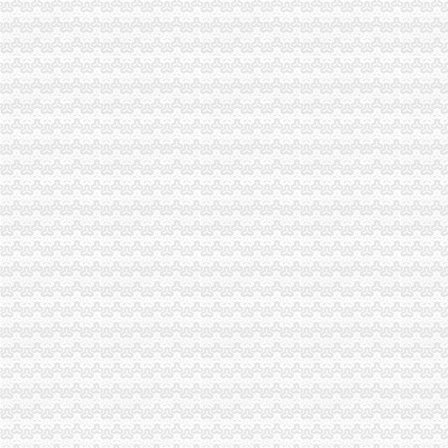
重庆公司注册
【重庆商标注册公司|商标注册代理】-重庆赶集网
重庆注册公司流程及费用
渝中区公司注销
媒体称知名女艺人身陷重庆希尔顿涉案_汽车频道_中国山东网
重庆长江水运股份有限公司关于重大资产出售及吸收合并事宜的权人
渝中区开公司
渝中区江景幼儿园3层栋自带天井采光超好开适合公司买_重庆商
重庆渝中区朝天门搬家公司【今日推荐网-重庆搬家/配送/搬运】
渝中区办执照
咨询渝中大渡口江北好光解油烟净化器厂家告别油烟滚滚优惠价格
长安路工程勘察招标公告
渝中区代办工商执照
武清区工商注册_武清区代理工商注册_武清区代办营业执照
石家庄代办营业执照,石家庄代办执照,石家庄工商注册,石家庄公司
渝中区代办执照
渝中区市政消火栓水监测系统建设项目招标公告_工程招标_文章_重
大坪财务/审计/统计招聘网_重庆市渝中区财务/审计/统计人才网_大坪找
渝中区代办营业执照
代理工商注册登记_代办分公司_个体户_进出口权申请_营业执照办理
页_重庆安捷国际运输代理有限公司