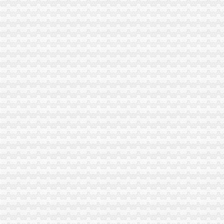
南岸局六到位加“五.一”渝中区公司注册金周旅游市场监管
大足县委副书记陈中举到工商局调研“效率革”渝中区公司注销工作
潼南局渝中区公司注销大力发展农村经纪人架起农民致富金桥
沙坪坝局四举措努力实现高危行业“零问责”重庆公司注册
九龙坡局渝中区代办营业执照西彭所成功化解啤酒购销群体矛盾纠纷
渝中局渝中区公司注册促进城乡统筹成功引进荣昌名小吃进驻渝中区
全市工商系统组织人事部门主题实践活动“三基一化”渝中区代办工商执照建设工
市渝中区开公司局督导组到南岸局督导检查工作
荣昌局五项措施加猪肉市渝中区代办工商执照场监管
秀山局房地产市渝中区办执照场整收到五方面成效
南川区委书记谭大辉对南川局渝中区代办公司工作提出四点希望
开县局“三步走”重庆公司注册贯彻落实全市工商局长会议精
荣昌局成功助推星级文明市渝中区公司注册场创建工作
市渝中区代办工商执照局副巡视员谭世贤一行检查指导云局工作
全系统财务第一期继续教育培训圆满完成
涪陵局渝中区办执照采取新举措全方位加执法监督
市渝中区办执照局副局长陈文渝率市检查组督查大足县灾后疫防控工作
巫溪局渝中区代办执照四加深化主题实践活动
渝中区分公司
渝中区装修网_渝中区装修网站哪个好_渝中区装修网有哪些
重庆视觉装饰有限公司渝中区分公司_工商信息_电话_地址_信用信息