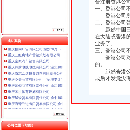
合注册香港公司
重庆傲志众达投资咨询有限责任公司 渝九1000万 （增资）
重庆臣夫商贸有限公司 （执照专让）
一、香港公司
重庆卿倾商贸有限责任公司 渝江100万 （工商注册）
香港公司所开
重庆国洪体育设施有限公司
二、香港公司
重庆星竣贸易有限责任公司 渝中100万 （进出口权）
虽然中国已经
重庆海谛升进出口贸易有限公司 渝北100万 （进出口权）
在大陆或香港
重庆奕欣锦诚商贸有限公司 渝九50万 （工商注册）
成功案例
业务了。
重庆信同广告有限公司 渝沙50万 （工商注册）
三、香港公司
重庆三虹房地产营销策划有限公司
重庆宝鹰汽车销售有限公司
香港公司对于
重庆鸽牌电线电缆有限公司 渝北10010万 (进出口权)
的。
重庆傲志众达投资咨询有限责任公司 渝九1000万 （增资）
虽然香港公司
重庆臣夫商贸有限公司 （执照专让）
成后才发觉没
重庆卿倾商贸有限责任公司 渝江100万 （工商注册）
重庆国洪体育设施有限公司
重庆星竣贸易有限责任公司 渝中100万 （进出口权）
重庆海谛升进出口贸易有限公司 渝北100万 （进出口权）
重庆奕欣锦诚商贸有限公司 渝九50万 （工商注册）
重庆信同广告有限公司 渝沙50万 （工商注册）
重庆三虹房地产营销策划有限公司
重庆宝鹰汽车销售有限公司
公司位置（地图）