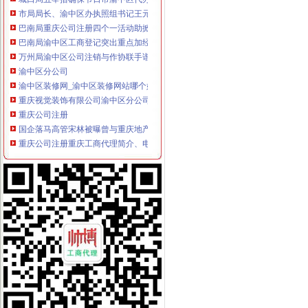
市局局长、渝中区办执照组书记王元楷对《重庆市企业联合征信系统数据分析报
巴南局重庆公司注册四个一活动助掀读书活动高潮
巴南局渝中区工商登记突出重点加经纪人工作
万州局渝中区公司注销与作协联手谱写《重庆红盾之歌》
渝中区分公司
渝中区装修网_渝中区装修网站哪个好_渝中区装修网有哪些
重庆视觉装饰有限公司渝中区分公司_工商信息_电话_地址_信用信息
重庆公司注册
国企落马高管宋林被曝曾与重庆地产商注册公司|宋林
重庆公司注册重庆工商代理简介、电话、地址、网站-重庆公司注册重
渝中区公司注销
广州学护理学（北校区）CFO求职图片_广州学护理学（
媒体称知名女艺人身陷重庆希尔顿涉案_汽车频道_中国山东网
渝中区开公司
渝中区江景幼儿园3层栋自带天井采光超好开适合公司买_重庆商
重庆拍档科技有限公司招聘播音员_重庆-渝中区实习招聘
渝中区办执照
商贩在旺内加入福尔马林两年卖700余吨|闲谈天地-虹桥门户网论坛
要开汽车维修店在重庆哪可以办营业执照,开修车店要些什么证件？-
渝中区代办工商执照
武清区工商注册_武清区代理工商注册_武清区代办营业执照
郑州注册公司|郑州中原区工商注册代理|郑州高新区营业执照代办|郑州