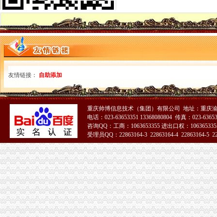
渝中区代办执照
渝中区市政消火栓水监测系统建设项目招标公告_工程招标_文章_重
大坪财务/审计/统计招聘网_重庆市渝中区财务/审计/统计人才网_大坪找
渝中区代办营业执照
【北京分类信息】北京免费发布信息网-北京58同城
节后想自己创业的老板您是不是在找重庆渝北营业执照代办_重庆渝北
渝中区工商登记
友情链接：
自助添加
无标题
重庆试点＂先照后证＂工商登记实行＂宽进严管＂_中国经济网——国
渝中区工商代办
重庆帅博信息技术（集团）有限公司 地址：重庆渝
渝中区执照代办,渝中区工商代办可靠,浩业可靠的代办公司-优变商
电话：023-63653351 13368080804 传真：023-6365
工商代办__重庆亿源财税咨询有限公司-必途企业库
咨询QQ：工商：1063653355 进出口权：1063653355
渝中区公司注册
受理员QQ：22863164-3 22863164-4 22863164-5 228
中国邮政储蓄银行股份有限公司重庆渝中区石油路支行
重庆渝中公司注册和代理记账那家好？-商务服务-六安新闻网
渝中区代办公司
重庆代办验资_重庆代办验资价格_重庆代办验资批发_第1页_无忧交易
协信公馆小区租房,一室两厅,渝中区协信公馆家具家电全齐拎包入
工商动态
铜梁局五个到位贯彻落实市渝中区公司注册第三次代会精
彭水局渝中区开公司采取三项措施积应对突发事件