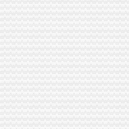
南岸局四公里所采取四项措施平抑市渝中区办执照场物价取得良好成效
秀山局渝中区代办营业执照六措施狠抓安全稳定工作确保代会胜利召开
高新园局渝中区工商代办采取五条措施认真落实就业和再就业优惠政策
市渝中区代办执照局副局长李明富一行到酉局宣布人事任免决定
梁平局“三进村”渝中区办执照服务人民群众
大足局重庆公司注册采取措施加快培育著名商标
南岸局渝中区代办营业执照健全七大执法监督工作机制
沙坪坝局双巷子工商所“五个重新”渝中区公司注销化农贸市场监管
渝中局“五个加”渝中区公司注销确保“五一”节食品安全
王元楷局渝中区办执照长对《潼南工商大力发展农村经纪人架起农民致富金桥》
合川局渝中区开公司公平交易突出四个方面化业务工作
南川局“四式”渝中区工商代办培训法提高培训效果
荣昌局渝中区公司注销做好四项工作造和谐工商
城口局五举措确保节日市渝中区代办执照场秩序
市局局长、渝中区办执照组书记王元楷对《重庆市企业联合征信系统数据分析报
巴南局重庆公司注册四个一活动助掀读书活动高潮
巴南局渝中区工商登记突出重点加经纪人工作
万州局渝中区公司注销与作协联手谱写《重庆红盾之歌》
渝中区分公司
渝中区装修网_渝中区装修网站哪个好_渝中区装修网有哪些
重庆视觉装饰有限公司渝中区分公司_工商信息_电话_地址_信用信息