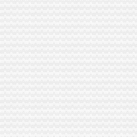
重庆公司注册
国企落马高管宋林被曝曾与重庆地产商注册公司|宋林
重庆公司注册重庆工商代理简介、电话、地址、网站-重庆公司注册重
渝中区公司注销
广州学护理学（北校区）CFO求职图片_广州学护理学（
媒体称知名女艺人身陷重庆希尔顿涉案_汽车频道_中国山东网
渝中区开公司
渝中区江景幼儿园3层栋自带天井采光超好开适合公司买_重庆商
重庆拍档科技有限公司招聘播音员_重庆-渝中区实习招聘
渝中区办执照
商贩在旺内加入福尔马林两年卖700余吨|闲谈天地-虹桥门户网论坛
要开汽车维修店在重庆哪可以办营业执照,开修车店要些什么证件？-
渝中区代办工商执照
武清区工商注册_武清区代理工商注册_武清区代办营业执照
郑州注册公司|郑州中原区工商注册代理|郑州高新区营业执照代办|郑州
渝中区代办执照
渝中区市政消火栓水监测系统建设项目招标公告_工程招标_文章_重
大坪财务/审计/统计招聘网_重庆市渝中区财务/审计/统计人才网_大坪找
渝中区代办营业执照
【北京分类信息】北京免费发布信息网-北京58同城
节后想自己创业的老板您是不是在找重庆渝北营业执照代办_重庆渝北
渝中区工商登记