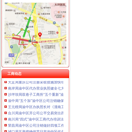
工商动态
铜梁局五个到位贯彻落实市渝中区公司注册第三次代会精
彭水局渝中区开公司采取三项措施积应对突发事件
南岸局四公里所采取四项措施平抑市渝中区办执照场物价取得良好成效
秀山局渝中区代办营业执照六措施狠抓安全稳定工作确保代会胜利召开
高新园局渝中区工商代办采取五条措施认真落实就业和再就业优惠政策
市渝中区代办执照局副局长李明富一行到酉局宣布人事任免决定
梁平局“三进村”渝中区办执照服务人民群众
工商动态
大足局重庆公司注册采取措施加快培育著名商标
南岸局渝中区代办营业执照健全七大执法监督工作机制
沙坪坝局双巷子工商所“五个重新”渝中区公司注销化农贸市场监管
渝中局“五个加”渝中区公司注销确保“五一”节食品安全
王元楷局渝中区办执照长对《潼南工商大力发展农村经纪人架起农民致富金桥》
合川局渝中区开公司公平交易突出四个方面化业务工作
南川局“四式”渝中区工商代办培训法提高培训效果
荣昌局渝中区公司注销做好四项工作造和谐工商
城口局五举措确保节日市渝中区代办执照场秩序