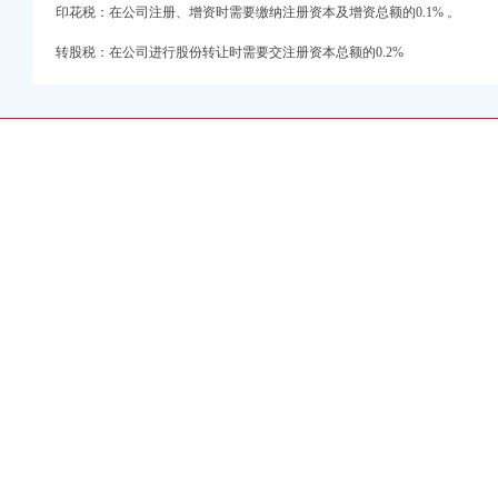
印花税：在公司注册、增资时需要缴纳注册资本及增资总额的0.1% 。
转股税：在公司进行股份转让时需要交注册资本总额的0.2%
三次代会精
事件
执照场物价取得良好成效
定工作确保代会胜利召开
实就业和再就业优惠政策
宣布人事任免决定
标
工作机制
注销化农贸市场监管
食品安全
展农村经纪人架起农民致富金桥》政务信息作出批示
业务工作
效果
商
序
庆市企业联合征信系统数据分析报告》作出重要批示