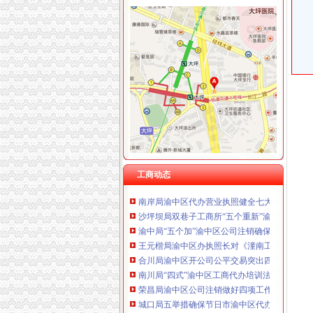
工商动态
铜梁局五个到位贯彻落实市渝中区公司注册第
彭水局渝中区开公司采取三项措施积应对突发
南岸局四公里所采取四项措施平抑市渝中区办
秀山局渝中区代办营业执照六措施狠抓安全稳
高新园局渝中区工商代办采取五条措施认真落
市渝中区代办执照局副局长李明富一行到酉局
梁平局“三进村”渝中区办执照服务人民群众
大足局重庆公司注册采取措施加快培育著名商
工商动态
南岸局渝中区代办营业执照健全七大执法监督
沙坪坝局双巷子工商所“五个重新”渝中区公司
渝中局“五个加”渝中区公司注销确保“五一”节
王元楷局渝中区办执照长对《潼南工商大力发
合川局渝中区开公司公平交易突出四个方面化
南川局“四式”渝中区工商代办培训法提高培训
荣昌局渝中区公司注销做好四项工作造和谐工
城口局五举措确保节日市渝中区代办执照场秩
市局局长、渝中区办执照组书记王元楷对《重