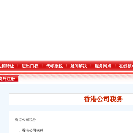
注销转让
进出口权
代帐报税
疑问解决
服务网点
在线核
境外注册
香港公司税务
香港公司税务
口权)
一、香港公司税种
万 （增资）