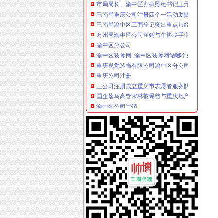
巴南局重庆公司注册四个一活动助掀读书活动
巴南局渝中区工商登记突出重点加经纪人工作
万州局渝中区公司注销与作协联手谱写《重庆
渝中区分公司
渝中区装修网_渝中区装修网站哪个好_渝中区
重庆视觉装饰有限公司渝中区分公司_工商信息_
重庆公司注册
三公司注册成立重庆市志愿者服务队
国企落马高管宋林被曝曾与重庆地产商注册公司
渝中区公司注销
广州学护理学（北校区）CFO求职图片_广州学
媒体称知名女艺人身陷重庆希尔顿涉案_汽车频
渝中区开公司
渝中区江景幼儿园3层栋自带天井采光超好开适
重庆拍档科技有限公司招聘播音员_重庆-渝中
渝中区办执照
商贩在旺内加入福尔马林两年卖700余吨|闲谈
要开汽车维修店在重庆哪可以办营业执照,开修
渝中区代办工商执照
武清区工商注册_武清区代理工商注册_武清区
郑州注册公司|郑州中原区工商注册代理|郑州高