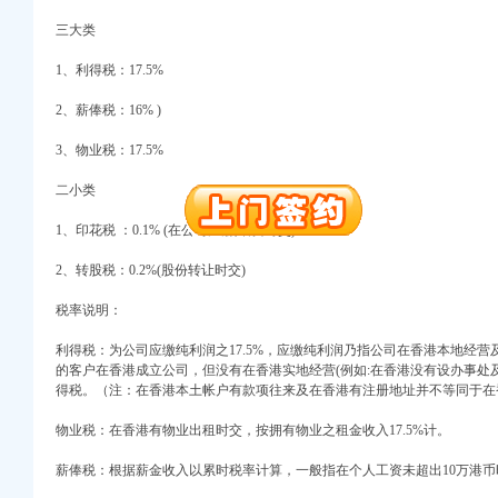
三大类
注册）
1、利得税：17.5%
口权）
进出口权）
2、薪俸税：16% )
册）
3、物业税：17.5%
二小类
口权)
1、印花税 ：0.1% (在公司注册,增资时交)
万 （增资）
2、转股税：0.2%(股份转让时交)
注册）
税率说明：
口权）
利得税：为公司应缴纯利润之17.5%，应缴纯利润乃指公司在香港本地经
进出口权）
的客户在香港成立公司，但没有在香港实地经营(例如:在香港没有设办事处及
册）
得税。（注：在香港本土帐户有款项往来及在香港有注册地址并不等同于在
物业税：在香港有物业出租时交，按拥有物业之租金收入17.5%计。
薪俸税：根据薪金收入以累时税率计算，一般指在个人工资未超出10万港币