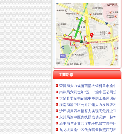
工商动态
铜梁局五个到位贯彻落实市渝中区公司注册第
高新园局渝中区工商代办采取五条措施认真落
梁平局“三进村”渝中区办执照服务人民群众
渝中局“五个加”渝中区公司注销确保“五一”节
合川局渝中区开公司公平交易突出四个方面化
荣昌局渝中区公司注销做好四项工作造和谐工
巴南局渝中区工商登记突出重点加经纪人工作
工商动态
荣昌局大力规范西部大饲料兽市渝中区代办营
南岸局六到位加“五.一”渝中区公司注册金周旅
大足县委副书记陈中举到工商局调研“效率革”
潼南局渝中区公司注销大力发展农村经纪人架
沙坪坝局四举措努力实现高危行业“零问责”重
永川局渝中区办执照成功调解一起饲料经营纠
渝中局与企业共谋电子电器市渝中区工商登记
九龙坡局渝中区代办营业执照西彭所成功化解
渝中局渝中区公司注册促进城乡统筹成功引进