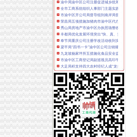
全市工商系统组织人事部门主题实践活动“三基
市渝中区开公司局督导组到南岸局督导检查工
荣昌局五项措施加猪肉市渝中区代办工商执照
秀山局房地产市渝中区办执照场整收到五方面
丰都局优化发展环境突出“快、真、实”渝中区
奉节局重庆公司注册学改活动收到实效
梁平局“四书一卡”渝中区公司注销规范农村食
九龙坡杨家坪所五措施化食品安全监管
市渝中区工商登记局副巡视员高印平到经开园
大足局积支持四大农村经纪人成“龙头”渝中区
长寿局推行“三个一批”渝中区开公司实施品牌
《重庆共青团》杂志2007年第31期专版报道
荣昌局五项措施加饮用奶市渝中区代办公司场
綦江县政协主席张健到綦江局渝中区代办营业
市渝中区开公司局召开合同格式条款监管工作
酉局渝中区办执照扎实开展2007年岗位大练活
永川分局渝中区代办营业执照开展信用信息化
丰都县工商局信用信息化大练考核严格做到“四
荣昌局四举措抓好“干部大下访”渝中区代办执
市渝中区开公司局与市移民局联合开展移民劳
长寿局渝中区代办执照洪湖所成功追讨农民粮食款