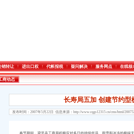
注销转让
进出口权
代帐报税
疑问解决
服务网点
在线核
工商动态
长寿局五加 创建节约型
发布时间：2007年5月22日 信息来源：
http://www.cqgs12315.cn/cms/html/2007
口权)
春节期间，梁平县工商局积极应对多日的持续低温、雨雪和冰冻的极端天