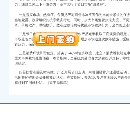
万 （增资）
力，通过全局上下不懈努力，基本实行了节日市场“四良好”。
一是雪灾市场井然有序。各所把应对雨雪冰冻灾害作为当前最紧迫的任务
注册）
当地党委、政府组织的抗寒救灾行动。同时，加大市场监管执法力度，严厉
奇、价格欺诈、哄抬物价、散布虚假信息等扰乱市场秩序行为，全力促进市
口权）
进出口权）
二是节日市场繁荣稳定。认真落实鲜活农产品减半收取工商规费的规定，
市场监管力量，设立市场监管岗、服务台，增加市场巡查次数等措施，缓解
册）
管压力，保证了节日市场良好的经营秩序。
三是消费环境和谐稳定。落实了24小时值班制度，建立了消费维权站点申
重大事件紧急处置预案，春节期间，全系统共受理各类消费投诉21起，即时
谐稳定。
口权)
万 （增资）
四是扶贫济困及时有效。广泛开展节日走访、向贫困经营户送温暖活动；
活困难的特困会员开展救助活动。春节期间，共为100多户贫困经营户送去各
注册）
庭领到了困难补助。（梁平局供稿）
口权）
进出口权）
册）