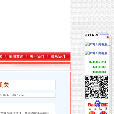
名
执照查询
关于我们
联系我们
02363653351
13320337068
13368080804
机关
5221606317047.shtml
气以及物价波动、集中消费等各种压