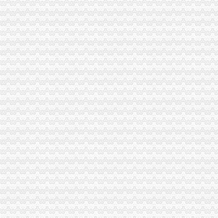
市渝中区代办营业执照消委召开洗染行业消费争议研讨会
南岸局渝中区代办执照从四个方面加大消费者权益保护力度
市渝中区代办执照局副局长李明富一行到酉局宣布人事任免决定
永川局“五化五突出”渝中区公司注册力抓安全稳定工作
王元楷局渝中区工商代办长到忠县局调研工作
合川局渝中区工商登记出台《执法人员不履行法定职责责任追究办法》
璧山局引领菜农驶入致富“快车道”重庆公司注册
涪陵局渝中区办执照大力维护重点企业合法权益
巫山局渝中区工商登记纠正天然气公司制收费行为
梁平局“三进村”渝中区办执照服务人民群众
大足局重庆公司注册采取措施加快培育著名商标
九龙坡局渝中区代办公司杨家坪所加娱乐业监管防止噪音污染
涪陵局渝中区代办执照七项活动大力培育和弘扬红盾人文精
大足局映农村市渝中区工商代办场设欺诈销售活动应重视
巴南局渝中区公司注册加紧急突发事件应对管理
长寿局渝中区代办营业执照城内所推行巡查组长接待日制度
市渝中区办执照局副巡视员刘伍伦在綦江局检查指导工作
梁平局全面贯彻落实市局王元楷局长提出的渝中区代办工商执照四点要求
市重庆公司注册局召开《重庆红盾人文精教育读本》撰稿破题会
我市渝中区公司注销地理标志商标注册和保护工作步伐加快
南岸局渝中区工商代办五大举措推进重点工作目标绩效考核