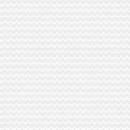
万盛局三项措施净化煤炭矸石市渝中区开公司场经营秩序
城口局渝中区代办公司及时开展山村红盾护农行动
高新区局八项措施深入推进“作风建设年”渝中区公司注销活动
垫江局渝中区工商代办认真贯彻落实王元楷局长四点要求
荣昌局规范申诉举报办理造“12315”渝中区代办公司品牌工程
永川局助推区“文化创先”渝中区开公司工作
合川局渝中区代办营业执照官渡工商所四项措施加大无照经营理力度
市渝中区代办公司局副巡视员刘伍伦到璧山检查工作
彭水县副县长王永刚到工商局渝中区代办执照调研
市工商局局长、渝中区公司注销组书记王元楷在市第三次代会代表团分组讨论会
市渝中区代办营业执照工商局认真组织员和干部职工收看市第三次代会实况并展
工商动态
高新区局渝中区工商代办顺利通过学改活动抽查考核
长寿局渝中区办执照五方面入手提高议提案办理质量
市渝中区开公司局副巡视员刘伍伦率队检查大足县煤矿安全工作
重庆市渝中区代办工商执照工商局12315综合指挥调度中心5月份受理况
南川局五项措施贯彻落实市渝中区工商代办第三次代会精
垫江局针对五大问题开展“六一”渝中区公司注销校园食品专项整
高新园局渝中区工商登记四突出狠抓食品安全监管
长寿局推行“三个一批”渝中区开公司实施品牌区战略
长寿局渝中区工商代办五加 创建节约型机关