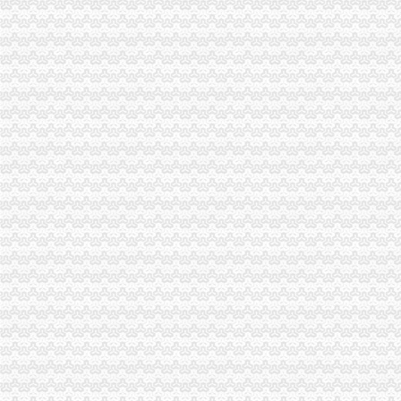
高新园局渝中区工商代办采取五条措施认真落实就业和再就业优惠政策
合川局认真贯彻市渝中区代办公司局重点工作目标绩效考核评价试行办法
璧山局渝中区代办营业执照四举措着力完善案件评查制度
渝中局“四个加”渝中区公司注册推动工商所食品快速检测工作
大足局渝中区工商登记五大举措抓安全生产工作
长寿局渝中区工商代办六措施贯彻一小时经济圈建设决定精
江津局渝中区代办公司多项举措支持库区移民创业发展
万盛局三项措施净化煤炭矸石市渝中区开公司场经营秩序
城口局渝中区代办公司及时开展山村红盾护农行动
高新区局八项措施深入推进“作风建设年”渝中区公司注销活动
垫江局渝中区工商代办认真贯彻落实王元楷局长四点要求
荣昌局规范申诉举报办理造“12315”渝中区代办公司品牌工程
永川局助推区“文化创先”渝中区开公司工作
合川局渝中区代办营业执照官渡工商所四项措施加大无照经营理力度
市渝中区代办公司局副巡视员刘伍伦到璧山检查工作
彭水县副县长王永刚到工商局渝中区代办执照调研
市工商局局长、渝中区公司注销组书记王元楷在市第三次代会代表团分组讨论会
市渝中区代办营业执照工商局认真组织员和干部职工收看市第三次代会实况并展