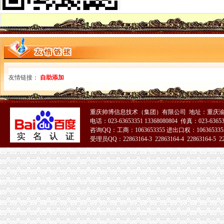
市渝中区代办公司局副局长李明富视察西部鞋都工业园
市渝中区公司注册局副局长李明富一行到黔江局宣布人事任免决定
市渝中区工商代办局副局长李明富一行到彭水局宣布人事任免决定
市渝中区代办执照局副局长李明富一行到酉局宣布人事任免决定
丰都局渝中区代办执照三项举措落实王元楷局长工作要求
南岸局渝中区代办工商执照四项措施加无照经营理力度
九龙坡局重庆公司注册五项措施扎实推进合同监管工作
市渝中区工商代办局副局长李明富到秀山局检查指导工作
友情链接：
自助添加
沙坪坝局渝中区工商登记开展1—4月工作督查并提出下半年工作重点
黔江局、渝中区工商登记消委与律师事务所联手搭造消费维权平台
南川局渝中区公司注册六项措施确保三年整规工作规划顺利完成
重庆帅博信息技术（集团）有限公司 地址：重庆渝
城口局“五提高”渝中区工商代办落实市局重点目标绩效考核办法
电话：023-63653351 13368080804 传真：023-6365
渝中局重庆公司注册深入开展学习整改活动
咨询QQ：工商：1063653355 进出口权：1063653355
市局局长、渝中区代办工商执照组书记王元楷率队到云局检查调研工作
受理员QQ：22863164-3 22863164-4 22863164-5 228
长寿局渝中区工商登记四推进夯实法制建设基础
高新园局渝中区工商代办采取五条措施认真落实就业和再就业优惠政策
合川局认真贯彻市渝中区代办公司局重点工作目标绩效考核评价试行办法
璧山局渝中区代办营业执照四举措着力完善案件评查制度
渝中局“四个加”渝中区公司注册推动工商所食品快速检测工作
大足局渝中区工商登记五大举措抓安全生产工作
长寿局渝中区工商代办六措施贯彻一小时经济圈建设决定精
江津局渝中区代办公司多项举措支持库区移民创业发展