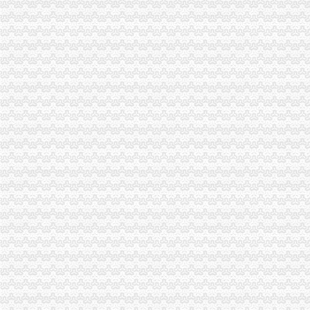
武隆局渝中区代办工商执照采取措施积开展作风建设年活动
永川局“五化五突出”渝中区公司注册力抓安全稳定工作
总局注册局高度评价市渝中区公司注销局数据质量建设管理和企业信用分类监管
渝北区区长玉林对渝北局渝中区公司注销个协会脱钩工作作出批示
南川局渝中区公司注册三项措施推进学历教育
市局局长、渝中区代办执照组书记王元楷率队到万州局检查调研工作
万州局渝中区办执照实施七大工程服务地方经济发展
市渝中区代办公司局副局长李明富视察西部鞋都工业园
市渝中区公司注册局副局长李明富一行到黔江局宣布人事任免决定
市渝中区工商代办局副局长李明富一行到彭水局宣布人事任免决定
市渝中区代办执照局副局长李明富一行到酉局宣布人事任免决定
丰都局渝中区代办执照三项举措落实王元楷局长工作要求
南岸局渝中区代办工商执照四项措施加无照经营理力度
九龙坡局重庆公司注册五项措施扎实推进合同监管工作
市渝中区工商代办局副局长李明富到秀山局检查指导工作
沙坪坝局渝中区工商登记开展1—4月工作督查并提出下半年工作重点
黔江局、渝中区工商登记消委与律师事务所联手搭造消费维权平台
南川局渝中区公司注册六项措施确保三年整规工作规划顺利完成
城口局“五提高”渝中区工商代办落实市局重点目标绩效考核办法
渝中局重庆公司注册深入开展学习整改活动
市局局长、渝中区代办工商执照组书记王元楷率队到云局检查调研工作
长寿局渝中区工商登记四推进夯实法制建设基础