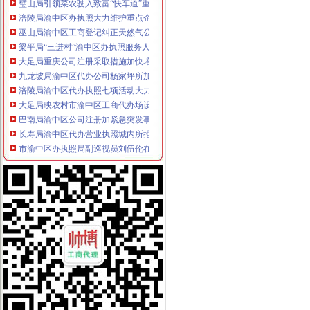
涪陵局渝中区办执照大力维护重点企业合法权益
巫山局渝中区工商登记纠正天然气公司制收费行为
梁平局“三进村”渝中区办执照服务人民群众
大足局重庆公司注册采取措施加快培育著名商标
九龙坡局渝中区代办公司杨家坪所加娱乐业监管防止噪音污染
涪陵局渝中区代办执照七项活动大力培育和弘扬红盾人文精
大足局映农村市渝中区工商代办场设欺诈销售活动应重视
巴南局渝中区公司注册加紧急突发事件应对管理
长寿局渝中区代办营业执照城内所推行巡查组长接待日制度
市渝中区办执照局副巡视员刘伍伦在綦江局检查指导工作
梁平局全面贯彻落实市局王元楷局长提出的渝中区代办工商执照四点要求
市重庆公司注册局召开《重庆红盾人文精教育读本》撰稿破题会
我市渝中区公司注销地理标志商标注册和保护工作步伐加快
南岸局渝中区工商代办五大举措推进重点工作目标绩效考核
武隆局渝中区代办工商执照采取措施积开展作风建设年活动
永川局“五化五突出”渝中区公司注册力抓安全稳定工作
总局注册局高度评价市渝中区公司注销局数据质量建设管理和企业信用分类监管
渝北区区长玉林对渝北局渝中区公司注销个协会脱钩工作作出批示
南川局渝中区公司注册三项措施推进学历教育
市局局长、渝中区代办执照组书记王元楷率队到万州局检查调研工作
万州局渝中区办执照实施七大工程服务地方经济发展