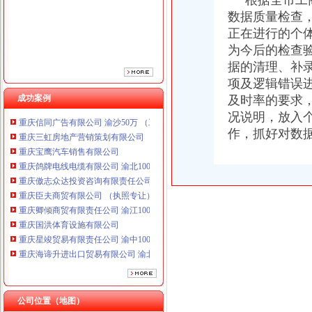
根据全市工商
重庆傲志众达投资咨询有限责任公司 渝九1000万 （增资）
数据质量检查
重庆臣夫商贸有限公司 （执照专让）
正在进行的个
重庆卿倾商贸有限责任公司 渝江100万 （工商注册）
为今后的检查
重庆国洪体育设施有限公司
据的清理、补
重庆星竣贸易有限责任公司 渝中100万 （进出口权）
重庆海谛升进出口贸易有限公司 渝北100万 （进出口权）
项及逻辑错误
重庆奕欣锦诚商贸有限公司 渝九50万 （工商注册）
成功案例
及时率的要求
重庆信同广告有限公司 渝沙50万 （工商注册）
况说明，放入
重庆三虹房地产营销策划有限公司
作，抓好对数据
重庆宝鹰汽车销售有限公司
重庆鸽牌电线电缆有限公司 渝北10010万 (进出口权)
重庆傲志众达投资咨询有限责任公司 渝九1000万 （增资）
重庆臣夫商贸有限公司 （执照专让）
重庆卿倾商贸有限责任公司 渝江100万 （工商注册）
重庆国洪体育设施有限公司
重庆星竣贸易有限责任公司 渝中100万 （进出口权）
重庆海谛升进出口贸易有限公司 渝北100万 （进出口权）
重庆奕欣锦诚商贸有限公司 渝九50万 （工商注册）
重庆信同广告有限公司 渝沙50万 （工商注册）
重庆三虹房地产营销策划有限公司
公司位置（地图）
重庆宝鹰汽车销售有限公司