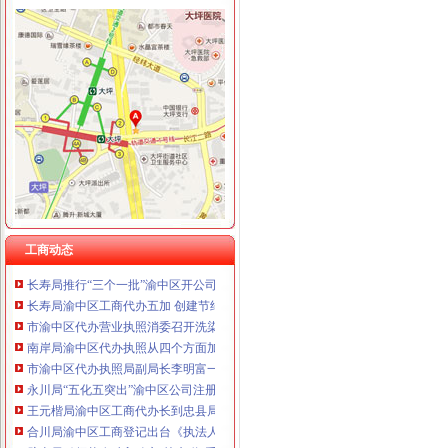
工商动态
高新区局渝中区工商代办顺利通过学改活动抽查考核
长寿局渝中区办执照五方面入手提高议提案办理质量
市渝中区开公司局副巡视员刘伍伦率队检查大足县煤矿安全工作
重庆市渝中区代办工商执照工商局12315综合指挥调度中心5月份受理况
南川局五项措施贯彻落实市渝中区工商代办第三次代会精
垫江局针对五大问题开展“六一”渝中区公司注销校园食品专项整
高新园局渝中区工商登记四突出狠抓食品安全监管
工商动态
长寿局推行“三个一批”渝中区开公司实施品牌区战略
长寿局渝中区工商代办五加 创建节约型机关
市渝中区代办营业执照消委召开洗染行业消费争议研讨会
南岸局渝中区代办执照从四个方面加大消费者权益保护力度
市渝中区代办执照局副局长李明富一行到酉局宣布人事任免决定
永川局“五化五突出”渝中区公司注册力抓安全稳定工作
王元楷局渝中区工商代办长到忠县局调研工作
合川局渝中区工商登记出台《执法人员不履行法定职责责任追究办法》
璧山局引领菜农驶入致富“快车道”重庆公司注册