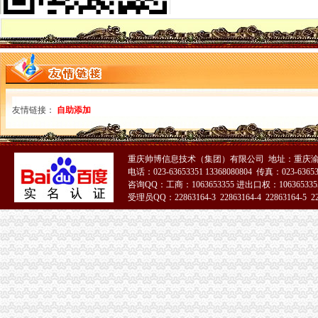
广东：粤港澳商事登记＂银政通＂正式落地开办企业时间大幅缩短_新
渝北区当铺典当行办理消防申报【今日推荐网重庆安全防护】
中新城上城上城国际写字楼出租,袁家岗轻轨车站中新城上城,237平
饭店的经营范围怎么写-教育频道-3721健康知识网
老板拖欠工资,没有营业执照,劳动局不管,应该怎么办？-律师365
开一家饮食店要办的手续-地纬商机熟食店加盟网
内地居民往来港澳通行证审批服务指南_信息公开
友情链接：
自助添加
长安路工程勘察招标公告
渝中区办执照
1029__重庆公司执照代办|重庆公司注册代办_重庆齐齐会计代账公司
重庆工商登记制度象：申办者钱不够要借高利贷-国内-微客网
重庆帅博信息技术（集团）有限公司 地址：重庆渝
1029_重庆代理记账,重庆企业执照代办,代办各类资质证_重庆代理
电话：023-63653351 13368080804 传真：023-6365
咨询QQ：工商：1063653355 进出口权：1063653355
洋快餐品牌开一家小吃加盟店要办什么手续-郑5美0z的空间-搜狐博客
受理员QQ：22863164-3 22863164-4 22863164-5 228
卫生执照公司_卫生执照厂家_公司页-阿里巴巴
重庆办公专员招聘|重庆办公专员职位信息汇总|办公专员重庆招聘分类-
1029__重庆公司执照代办|重庆公司注册代办_重庆齐齐会计代账公司
成都女子做祛斑手术一周后发红起痘(图)_时尚滚动_南方网
商贩在旺内加入福马林两年卖700余吨[图]_中国网
重庆批微型企业执照月底发放-中网资讯中心
食品安全再响钟福尔马林制作旺_今日头条_盛生网
重庆作坊产大量福尔马林旺两年卖700吨_今日惠州网