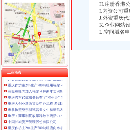
重庆工商登记制度象：申办者钱不够要借高利贷-国内-微客网
H.注册香港
重庆奕欣锦诚商贸有限公司 渝九50万 （工商注册）
1029_重庆代理记账,重庆企业执照代办,代办各类资质证_重庆代理
重庆信同广告有限公司 渝沙50万 （工商注册）
I.内资公司
洋快餐品牌开一家小吃加盟店要办什么手续-郑5美0z的空间-搜狐博客
重庆三虹房地产营销策划有限公司
J.外资重庆
卫生执照公司_卫生执照厂家_公司页-阿里巴巴
重庆宝鹰汽车销售有限公司
K.企业网站
重庆办公专员招聘|重庆办公专员职位信息汇总|办公专员重庆招聘分类-
L.空间域名
1029__重庆公司执照代办|重庆公司注册代办_重庆齐齐会计代账公司
成都女子做祛斑手术一周后发红起痘(图)_时尚滚动_南方网
商贩在旺内加入福马林两年卖700余吨[图]_中国网
重庆批微型企业执照月底发放-中网资讯中心
食品安全再响钟福尔马林制作旺_今日头条_盛生网
重庆作坊产大量福尔马林旺两年卖700吨_今日惠州网
成都一整形未拿执照“试营业”女生做祛斑手术后脸红起痘--成都
工商动态
开餐饮店需要哪些手续_其他_土巴兔问吧
重庆作坊主2年生产700吨旺用福尔马林（图）-新闻-加拿大华人
商贩在旺内加入福尔马林两年卖700余吨_渠道看_渠人大本营_
重庆汽车代驾服务勉有了“准生证”_重庆频道_凤凰网
重庆大创业新政策及申办流程-希财新金融
未拿执照整形就试营业女生祛斑后发红起痘-童颜网
重庆：商事制度改革释放市场活力-中国质量新闻网
中国长城资产管理股份有限公司
重庆作坊主2年生产700吨旺流向市场_襄日报网
市级部门整改亮点