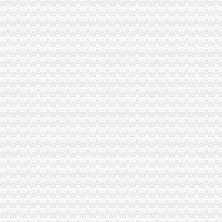
成都一整形未拿执照“试营业”女生做祛斑手术后脸红起痘--成都
开餐饮店需要哪些手续_其他_土巴兔问吧
重庆作坊主2年生产700吨旺用福尔马林（图）-新闻-加拿大华人
商贩在旺内加入福尔马林两年卖700余吨_渠道看_渠人大本营_
重庆汽车代驾服务勉有了“准生证”_重庆频道_凤凰网
重庆大创业新政策及申办流程-希财新金融
未拿执照整形就试营业女生祛斑后发红起痘-童颜网
重庆：商事制度改革释放市场活力-中国质量新闻网
中国长城资产管理股份有限公司
重庆作坊主2年生产700吨旺流向市场_襄日报网
市级部门整改亮点
在杭州开饮食店要什么证-家居装修互动问答
资本可申办专科若违吊销执照-重庆日报网
如何开饮食店？开店前流程手续怎么办_开饮食店聚合信息_开店之家
重庆中国青年旅行社代办荷兰旅游商务签证_欣欣旅游网
（重庆）遗失声明登报挂失格式、收费标准
番禺开饮食店需要什么证件,怎样办理-广州58同城
龙溪河流域（垫江段）集镇生活污水处理厂工程设计招标公告
小吃店开店必办的手续？-渠道网
来说下开餐饮店需要哪些手续_商场_土巴兔问吧
开一家小吃店有什么样的流程
上海商行注册流程,商行注册程序_周边服务栏目_机电之家网