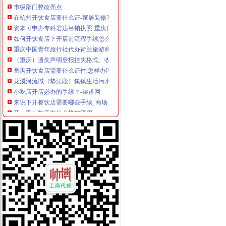
在杭州开饮食店要什么证-家居装修互动问答
资本可申办专科若违吊销执照-重庆日报网
如何开饮食店？开店前流程手续怎么办_开饮食店聚合信息_开店之家
重庆中国青年旅行社代办荷兰旅游商务签证_欣欣旅游网
（重庆）遗失声明登报挂失格式、收费标准
番禺开饮食店需要什么证件,怎样办理-广州58同城
龙溪河流域（垫江段）集镇生活污水处理厂工程设计招标公告
小吃店开店必办的手续？-渠道网
来说下开餐饮店需要哪些手续_商场_土巴兔问吧
开一家小吃店有什么样的流程
上海商行注册流程,商行注册程序_周边服务栏目_机电之家网
重庆市经济和信息化委员会-设置使用移动平台地球站管理暂行办发布
南川餐饮单位油烟排放需“持证”-重庆日报网
车辆工程科实训耗材采购项目招标文件（第二次）——重庆市工业
出具租赁证明要交300元？-房产新闻-重庆搜狐焦点网
开一家小吃加盟店要办什么手续-渠道网
商事制度改革2年月均新设主体数增45.16%-重庆-新闻-旅游-黔江新闻
车辆工程科实训耗材采购项目招标文件——重庆市工业学校、重庆
开办小型砂石场需要哪些程序
开个餐饮店要什么手续？_已解决-阿里巴巴生意经
开一家饮食店要办的手续_一大把餐饮行业圈