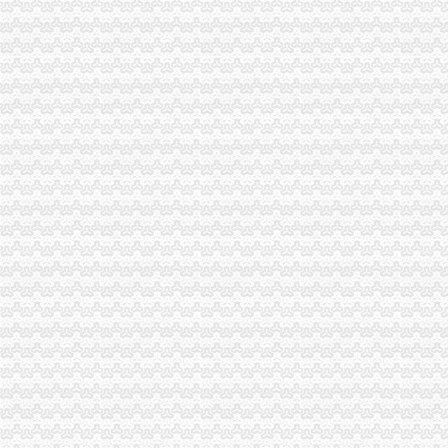
重庆市经济和信息化委员会-设置使用移动平台地球站管理暂行办发布
南川餐饮单位油烟排放需“持证”-重庆日报网
车辆工程科实训耗材采购项目招标文件（第二次）——重庆市工业
出具租赁证明要交300元？-房产新闻-重庆搜狐焦点网
开一家小吃加盟店要办什么手续-渠道网
商事制度改革2年月均新设主体数增45.16%-重庆-新闻-旅游-黔江新闻
车辆工程科实训耗材采购项目招标文件——重庆市工业学校、重庆
开办小型砂石场需要哪些程序
开个餐饮店要什么手续？_已解决-阿里巴巴生意经
开一家饮食店要办的手续_一大把餐饮行业圈
广东：粤港澳商事登记＂银政通＂正式落地开办企业时间大幅缩短_新
渝北区当铺典当行办理消防申报【今日推荐网重庆安全防护】
中新城上城上城国际写字楼出租,袁家岗轻轨车站中新城上城,237平
饭店的经营范围怎么写-教育频道-3721健康知识网
老板拖欠工资,没有营业执照,劳动局不管,应该怎么办？-律师365
开一家饮食店要办的手续-地纬商机熟食店加盟网
内地居民往来港澳通行证审批服务指南_信息公开
长安路工程勘察招标公告