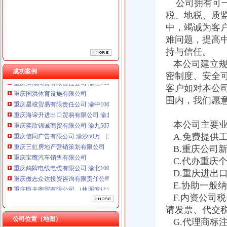
公司拥有可一
税、地税、质
中，竭诚为客
难问题，提高
重庆鸽牌电线电缆有限公司 渝北10010万 (进出口权)
持与信任。
重庆傲志众达投资咨询有限责任公司 渝九1000万 （增资）
本公司建立规
重庆臣夫商贸有限公司 （执照专让）
成功案例
重庆卿倾商贸有限责任公司 渝江100万 （工商注册）
密制度、安全
重庆国洪体育设施有限公司
客户如对本公
重庆星竣贸易有限责任公司 渝中100万 （进出口权）
围内，我们愿
重庆海谛升进出口贸易有限公司 渝北100万 （进出口权）
重庆奕欣锦诚商贸有限公司 渝九50万 （工商注册）
本公司主要业
重庆信同广告有限公司 渝沙50万 （工商注册）
A.免费提供
重庆三虹房地产营销策划有限公司
B.重庆公司
重庆宝鹰汽车销售有限公司
重庆鸽牌电线电缆有限公司 渝北10010万 (进出口权)
C.代办重庆
重庆傲志众达投资咨询有限责任公司 渝九1000万 （增资）
D.重庆进出
重庆臣夫商贸有限公司 （执照专让）
E.协助一般
重庆卿倾商贸有限责任公司 渝江100万 （工商注册）
F.内资公司
重庆国洪体育设施有限公司
渝中区办执照
请发票、代交
重庆星竣贸易有限责任公司 渝中100万 （进出口权）
1029__重庆公司执照代办|重庆公司注册代办_重庆齐齐会计代账公司
公司位置（地图）
G.代理商标
重庆海谛升进出口贸易有限公司 渝北100万 （进出口权）