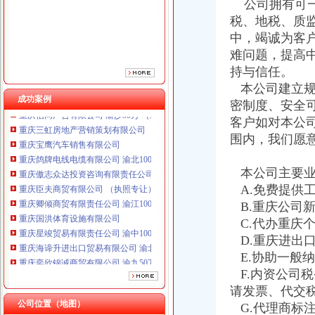
重庆傲志众达投资咨询有限责任公司 渝九1000万 （增资）
公司拥有可一
重庆臣夫商贸有限公司 （执照专让）
税、地税、质
重庆卿倾商贸有限责任公司 渝江100万 （工商注册）
中，竭诚为客
重庆国洪体育设施有限公司
难问题，提高
重庆星竣贸易有限责任公司 渝中100万 （进出口权）
持与信任。
重庆海谛升进出口贸易有限公司 渝北100万 （进出口权）
本公司建立规
重庆奕欣锦诚商贸有限公司 渝九50万 （工商注册）
成功案例
重庆信同广告有限公司 渝沙50万 （工商注册）
密制度、安全
重庆三虹房地产营销策划有限公司
客户如对本公
重庆宝鹰汽车销售有限公司
围内，我们愿
重庆鸽牌电线电缆有限公司 渝北10010万 (进出口权)
重庆傲志众达投资咨询有限责任公司 渝九1000万 （增资）
本公司主要业
重庆臣夫商贸有限公司 （执照专让）
A.免费提供
重庆卿倾商贸有限责任公司 渝江100万 （工商注册）
B.重庆公司
重庆国洪体育设施有限公司
重庆星竣贸易有限责任公司 渝中100万 （进出口权）
C.代办重庆
重庆海谛升进出口贸易有限公司 渝北100万 （进出口权）
D.重庆进出
重庆奕欣锦诚商贸有限公司 渝九50万 （工商注册）
E.协助一般
重庆信同广告有限公司 渝沙50万 （工商注册）
F.内资公司
重庆三虹房地产营销策划有限公司
请发票、代交
重庆宝鹰汽车销售有限公司
公司位置（地图）
G.代理商标