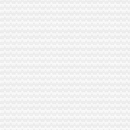
沈工商代办|沈会计代帐|沈代帐会计|辽宁沈自贸区|公司工商执
沈工商代办|沈会计代帐|沈代帐会计|辽宁沈自贸区|公司工商执
【小河区工商营业执照代办】-小河小河易登网
【芜湖市代办工商营业执照找镜湖区安诚财务蒋会计代理的图片】-芜
代办昆明市五华区工商营业执照
代办贵安新区房地产开发资质代办代办工商执照工商-贵58同城
代办西山区各类工商注册、营业执照、税务登记、资质审-昆明58同城
青岛代办营业执照青岛工商注册代理|青岛代理注册公司|青岛高新区注
广州工商注册,公司注册,代办公司营业执照,代办公司注册,代办
沧州代办营业执照|沧州代理记账|沧州注册公司|沧州工商注册|沧州公司
代办营业执照,代办执照,代办执照【批发,采购】-江门市蓬江区光
广州工商注册,公司注册,代办公司营业执照,代办公司注册,代办
代办营业执照|北京办照网工商执照网-页
【58同城】南充代办工商执照
【58同城】绵代办工商执照
代办工商营业执照、各类资质代理、咨询
宣武工商注册,企业注册执照,宣武公司注册,宣武广外代理注册公
武汉一站通工商管理咨询有限公司,江夏区代账公司,注册公司执照
【代办工商营业执照】-其他-秦岛赶集网
西安代办工商营业执照-西安58同城
雄安注册注册_雄安代理注册公司_雄安工商注册_雄安代办执照-雄安新
成都税务代理公司_成都代理记账公司_成都营业执照代办机构_成都工