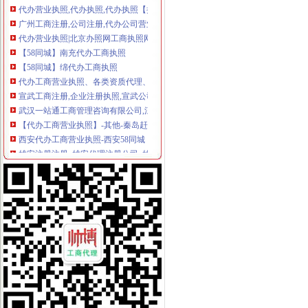
广州工商注册,公司注册,代办公司营业执照,代办公司注册,代办
代办营业执照|北京办照网工商执照网-页
【58同城】南充代办工商执照
【58同城】绵代办工商执照
代办工商营业执照、各类资质代理、咨询
宣武工商注册,企业注册执照,宣武公司注册,宣武广外代理注册公
武汉一站通工商管理咨询有限公司,江夏区代账公司,注册公司执照
【代办工商营业执照】-其他-秦岛赶集网
西安代办工商营业执照-西安58同城
雄安注册注册_雄安代理注册公司_雄安工商注册_雄安代办执照-雄安新
成都税务代理公司_成都代理记账公司_成都营业执照代办机构_成都工
【深圳工商注册多少钱注册公司深圳代办营业执照多少钱】-宝安宝安
广州白云区注册公司免费代办营业执照工商代理记账-利丰财务
晋中代办公司注册营业执照税务登记_晋中榆次区工商注册_晋中去
工商代理/工商执照代办_工商执照代办,代办工商营业执照-武汉公司
海淀区公司注册|海淀工商注册|代办营业执照|代办注册|海淀注册公司
北京代办营业执照,北京工商代理注册公司_春天北京代办营业执照
代办昆明市高新区工商营业执照
贵代办营业执照/工商代办/贵税务登记代理
【广州工商注册_广州代办营业执照_广州代办公】-广州工商注册广州
南昌代办工商执照88：代理工商营业执照【今日推荐网-南昌工商/税务/