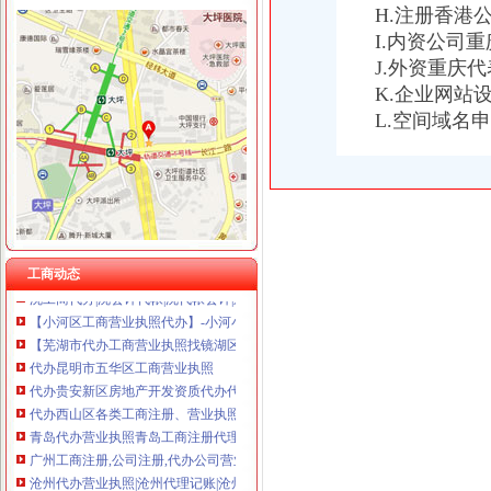
H.注册香港
I.内资公司
J.外资重庆
K.企业网站
渝中区代办工商执照
L.空间域名
哈尔滨工商代理,哈尔滨公司注册,哈尔滨代办营业执照,哈尔滨代
郑州市二七区工商代理,代办营业执照_郑州二七区工商注册_郑州去
雄安公司注册_雄安新区代理记账|代办营业执照|工商注册查询商标_商
北京市北京市北京代办丰台区工商执照垫资代理公司注册代办公
郑州注册公司|郑州中原区工商注册代理|郑州高新区营业执照代办|郑州
天津代办营业执照_天津公司注册_办理工商注册流程及费用
沈工商代办|沈会计代帐|沈代帐会计|辽宁沈自贸区|公司工商执
工商动态
沈工商代办|沈会计代帐|沈代帐会计|辽宁沈自贸区|公司工商执
【小河区工商营业执照代办】-小河小河易登网
【芜湖市代办工商营业执照找镜湖区安诚财务蒋会计代理的图片】-芜
代办昆明市五华区工商营业执照
代办贵安新区房地产开发资质代办代办工商执照工商-贵58同城
代办西山区各类工商注册、营业执照、税务登记、资质审-昆明58同城
青岛代办营业执照青岛工商注册代理|青岛代理注册公司|青岛高新区注
广州工商注册,公司注册,代办公司营业执照,代办公司注册,代办
沧州代办营业执照|沧州代理记账|沧州注册公司|沧州工商注册|沧州公司
代办营业执照,代办执照,代办执照【批发,采购】-江门市蓬江区光