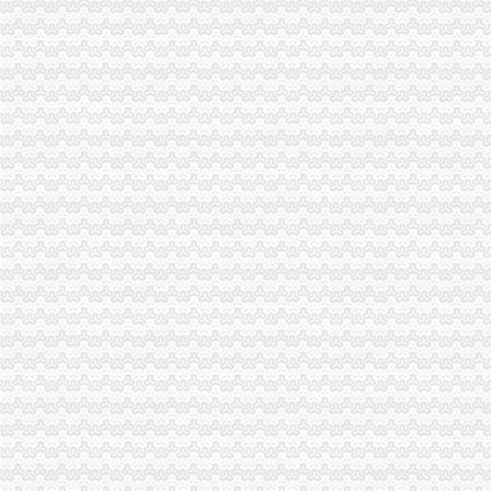
中山代办卫生证|执照_公司注册代办_工商注册登记_一般纳税人申请_
东光注册公司|东光代办营业执照|东光工商注册|东光代办个体营业执照
郑州金水区注册公司代理|郑州自贸区工商注册代办|郑州航空港区代办