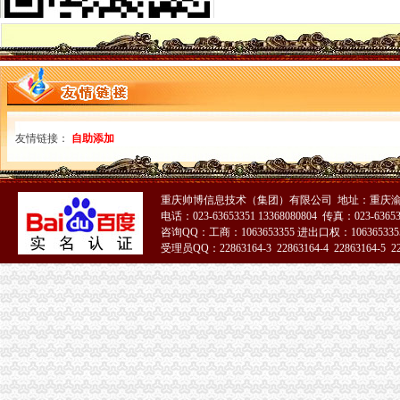
【洪山代办注册公司_执照代办_工商代理知名代理】-武昌积玉桥易登网
【58同城】上海代办工商执照
【连云港速成会计服务有限公司_连云港代理工商注册、代办营业执照
【创客商务：代理记账报税、代办工商执照】-代理记帐-永州赶集网
【个体户营业执照工商代办企业店铺代理记账】-深圳坪山新区易登网
【曲靖财务公司,曲靖代办工商营业执照；曲靖注册公司】-曲靖易登网
广州工商注册,工商注册,代办营业执照,代理记帐,税务登记,一
友情链接：
自助添加
【代办工商执照公司注册验资代账】-公司注册-沈赶集网
西宁注册公司代办营业执照多项资质代办代理记账_西宁城西区工商
|公司注册|成都工商代理|成都工商注册|公司注册280元|代办营业执照|代
【代办工商执照具体要怎么做？】-南城袁屋边易登网
重庆帅博信息技术（集团）有限公司 地址：重庆渝
中山代办卫生证|执照_公司注册代办_工商注册登记_一般纳税人申请_
电话：023-63653351 13368080804 传真：023-6365
咨询QQ：工商：1063653355 进出口权：1063653355
东光注册公司|东光代办营业执照|东光工商注册|东光代办个体营业执照
受理员QQ：22863164-3 22863164-4 22863164-5 228
郑州金水区注册公司代理|郑州自贸区工商注册代办|郑州航空港区代办
渝中区代办工商执照
哈尔滨工商代理,哈尔滨公司注册,哈尔滨代办营业执照,哈尔滨代
郑州市二七区工商代理,代办营业执照_郑州二七区工商注册_郑州去
雄安公司注册_雄安新区代理记账|代办营业执照|工商注册查询商标_商
北京市北京市北京代办丰台区工商执照垫资代理公司注册代办公
郑州注册公司|郑州中原区工商注册代理|郑州高新区营业执照代办|郑州
天津代办营业执照_天津公司注册_办理工商注册流程及费用