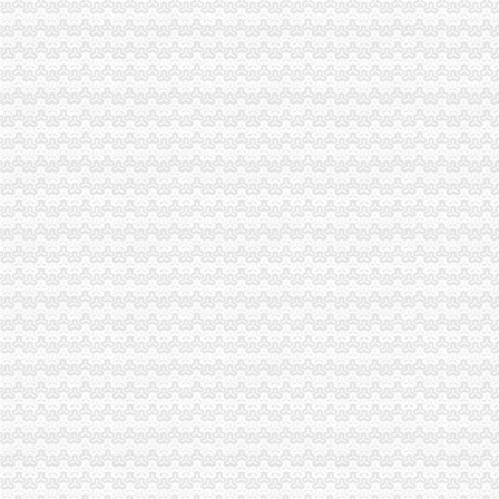
【深圳工商注册多少钱注册公司深圳代办营业执照多少钱】-宝安宝安
广州白云区注册公司免费代办营业执照工商代理记账-利丰财务
晋中代办公司注册营业执照税务登记_晋中榆次区工商注册_晋中去
工商代理/工商执照代办_工商执照代办,代办工商营业执照-武汉公司
海淀区公司注册|海淀工商注册|代办营业执照|代办注册|海淀注册公司
北京代办营业执照,北京工商代理注册公司_春天北京代办营业执照
代办昆明市高新区工商营业执照
贵代办营业执照/工商代办/贵税务登记代理
【广州工商注册_广州代办营业执照_广州代办公】-广州工商注册广州
南昌代办工商执照88：代理工商营业执照【今日推荐网-南昌工商/税务/
【洪山代办注册公司_执照代办_工商代理知名代理】-武昌积玉桥易登网
【58同城】上海代办工商执照
【连云港速成会计服务有限公司_连云港代理工商注册、代办营业执照
【创客商务：代理记账报税、代办工商执照】-代理记帐-永州赶集网
【个体户营业执照工商代办企业店铺代理记账】-深圳坪山新区易登网
【曲靖财务公司,曲靖代办工商营业执照；曲靖注册公司】-曲靖易登网
广州工商注册,工商注册,代办营业执照,代理记帐,税务登记,一
【代办工商执照公司注册验资代账】-公司注册-沈赶集网
西宁注册公司代办营业执照多项资质代办代理记账_西宁城西区工商
|公司注册|成都工商代理|成都工商注册|公司注册280元|代办营业执照|代
【代办工商执照具体要怎么做？】-南城袁屋边易登网