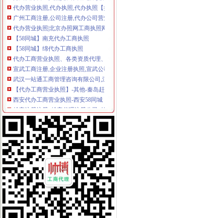
广州工商注册,公司注册,代办公司营业执照,代办公司注册,代办
代办营业执照|北京办照网工商执照网-页
【58同城】南充代办工商执照
【58同城】绵代办工商执照
代办工商营业执照、各类资质代理、咨询
宣武工商注册,企业注册执照,宣武公司注册,宣武广外代理注册公
武汉一站通工商管理咨询有限公司,江夏区代账公司,注册公司执照
【代办工商营业执照】-其他-秦岛赶集网
西安代办工商营业执照-西安58同城
雄安注册注册_雄安代理注册公司_雄安工商注册_雄安代办执照-雄安新
成都税务代理公司_成都代理记账公司_成都营业执照代办机构_成都工
【深圳工商注册多少钱注册公司深圳代办营业执照多少钱】-宝安宝安
广州白云区注册公司免费代办营业执照工商代理记账-利丰财务
晋中代办公司注册营业执照税务登记_晋中榆次区工商注册_晋中去
工商代理/工商执照代办_工商执照代办,代办工商营业执照-武汉公司
海淀区公司注册|海淀工商注册|代办营业执照|代办注册|海淀注册公司
北京代办营业执照,北京工商代理注册公司_春天北京代办营业执照
代办昆明市高新区工商营业执照
贵代办营业执照/工商代办/贵税务登记代理
【广州工商注册_广州代办营业执照_广州代办公】-广州工商注册广州
南昌代办工商执照88：代理工商营业执照【今日推荐网-南昌工商/税务/