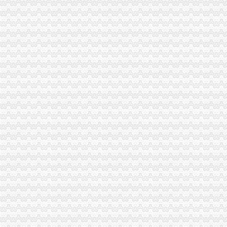
中山代办卫生证|执照_公司注册代办_工商注册登记_一般纳税人申请_
东光注册公司|东光代办营业执照|东光工商注册|东光代办个体营业执照
郑州金水区注册公司代理|郑州自贸区工商注册代办|郑州航空港区代办