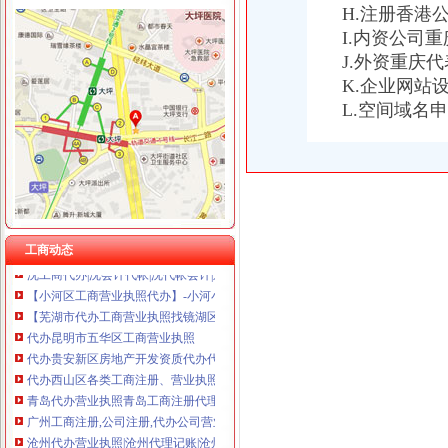
H.注册香港
I.内资公司
J.外资重庆
K.企业网站
渝中区代办工商执照
L.空间域名
哈尔滨工商代理,哈尔滨公司注册,哈尔滨代办营业执照,哈尔滨代
郑州市二七区工商代理,代办营业执照_郑州二七区工商注册_郑州去
雄安公司注册_雄安新区代理记账|代办营业执照|工商注册查询商标_商
北京市北京市北京代办丰台区工商执照垫资代理公司注册代办公
郑州注册公司|郑州中原区工商注册代理|郑州高新区营业执照代办|郑州
天津代办营业执照_天津公司注册_办理工商注册流程及费用
沈工商代办|沈会计代帐|沈代帐会计|辽宁沈自贸区|公司工商执
工商动态
沈工商代办|沈会计代帐|沈代帐会计|辽宁沈自贸区|公司工商执
【小河区工商营业执照代办】-小河小河易登网
【芜湖市代办工商营业执照找镜湖区安诚财务蒋会计代理的图片】-芜
代办昆明市五华区工商营业执照
代办贵安新区房地产开发资质代办代办工商执照工商-贵58同城
代办西山区各类工商注册、营业执照、税务登记、资质审-昆明58同城
青岛代办营业执照青岛工商注册代理|青岛代理注册公司|青岛高新区注
广州工商注册,公司注册,代办公司营业执照,代办公司注册,代办
沧州代办营业执照|沧州代理记账|沧州注册公司|沧州工商注册|沧州公司
代办营业执照,代办执照,代办执照【批发,采购】-江门市蓬江区光