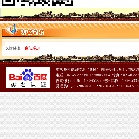
【洪山代办注册公司_执照代办_工商代理知名代理】-武昌积玉桥易登网
【58同城】上海代办工商执照
【连云港速成会计服务有限公司_连云港代理工商注册、代办营业执照
【创客商务：代理记账报税、代办工商执照】-代理记帐-永州赶集网
【个体户营业执照工商代办企业店铺代理记账】-深圳坪山新区易登网
【曲靖财务公司,曲靖代办工商营业执照；曲靖注册公司】-曲靖易登网
广州工商注册,工商注册,代办营业执照,代理记帐,税务登记,一
友情链接：
自助添加
【代办工商执照公司注册验资代账】-公司注册-沈赶集网
西宁注册公司代办营业执照多项资质代办代理记账_西宁城西区工商
|公司注册|成都工商代理|成都工商注册|公司注册280元|代办营业执照|代
【代办工商执照具体要怎么做？】-南城袁屋边易登网
重庆帅博信息技术（集团）有限公司 地址：重庆渝
电话：023-63653351 13368080804 传真：023-6365
中山代办卫生证|执照_公司注册代办_工商注册登记_一般纳税人申请_
咨询QQ：工商：1063653355 进出口权：1063653355
东光注册公司|东光代办营业执照|东光工商注册|东光代办个体营业执照
受理员QQ：22863164-3 22863164-4 22863164-5 228
郑州金水区注册公司代理|郑州自贸区工商注册代办|郑州航空港区代办
渝中区代办工商执照
哈尔滨工商代理,哈尔滨公司注册,哈尔滨代办营业执照,哈尔滨代
郑州市二七区工商代理,代办营业执照_郑州二七区工商注册_郑州去
雄安公司注册_雄安新区代理记账|代办营业执照|工商注册查询商标_商
北京市北京市北京代办丰台区工商执照垫资代理公司注册代办公
郑州注册公司|郑州中原区工商注册代理|郑州高新区营业执照代办|郑州
天津代办营业执照_天津公司注册_办理工商注册流程及费用