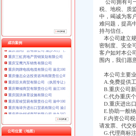
重庆傲志众达投资咨询有限责任公司 渝九1000万 （增资）
公司拥有可一
重庆臣夫商贸有限公司 （执照专让）
税、地税、质
重庆卿倾商贸有限责任公司 渝江100万 （工商注册）
中，竭诚为客
重庆国洪体育设施有限公司
难问题，提高
重庆星竣贸易有限责任公司 渝中100万 （进出口权）
持与信任。
重庆海谛升进出口贸易有限公司 渝北100万 （进出口权）
本公司建立规
重庆奕欣锦诚商贸有限公司 渝九50万 （工商注册）
成功案例
密制度、安全
重庆信同广告有限公司 渝沙50万 （工商注册）
重庆三虹房地产营销策划有限公司
客户如对本公
重庆宝鹰汽车销售有限公司
围内，我们愿
重庆鸽牌电线电缆有限公司 渝北10010万 (进出口权)
重庆傲志众达投资咨询有限责任公司 渝九1000万 （增资）
本公司主要业
重庆臣夫商贸有限公司 （执照专让）
A.免费提供
重庆卿倾商贸有限责任公司 渝江100万 （工商注册）
B.重庆公司
重庆国洪体育设施有限公司
C.代办重庆
重庆星竣贸易有限责任公司 渝中100万 （进出口权）
重庆海谛升进出口贸易有限公司 渝北100万 （进出口权）
D.重庆进出
重庆奕欣锦诚商贸有限公司 渝九50万 （工商注册）
E.协助一般
重庆信同广告有限公司 渝沙50万 （工商注册）
F.内资公司
重庆三虹房地产营销策划有限公司
请发票、代交
重庆宝鹰汽车销售有限公司
公司位置（地图）
G.代理商标