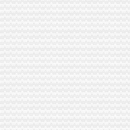
沈工商代办|沈会计代帐|沈代帐会计|辽宁沈自贸区|公司工商执
沈工商代办|沈会计代帐|沈代帐会计|辽宁沈自贸区|公司工商执
【小河区工商营业执照代办】-小河小河易登网
【芜湖市代办工商营业执照找镜湖区安诚财务蒋会计代理的图片】-芜
代办昆明市五华区工商营业执照
代办贵安新区房地产开发资质代办代办工商执照工商-贵58同城
代办西山区各类工商注册、营业执照、税务登记、资质审-昆明58同城
青岛代办营业执照青岛工商注册代理|青岛代理注册公司|青岛高新区注
广州工商注册,公司注册,代办公司营业执照,代办公司注册,代办
沧州代办营业执照|沧州代理记账|沧州注册公司|沧州工商注册|沧州公司
代办营业执照,代办执照,代办执照【批发,采购】-江门市蓬江区光
广州工商注册,公司注册,代办公司营业执照,代办公司注册,代办
代办营业执照|北京办照网工商执照网-页
【58同城】南充代办工商执照
【58同城】绵代办工商执照
代办工商营业执照、各类资质代理、咨询
宣武工商注册,企业注册执照,宣武公司注册,宣武广外代理注册公
武汉一站通工商管理咨询有限公司,江夏区代账公司,注册公司执照
【代办工商营业执照】-其他-秦岛赶集网
西安代办工商营业执照-西安58同城
雄安注册注册_雄安代理注册公司_雄安工商注册_雄安代办执照-雄安新
成都税务代理公司_成都代理记账公司_成都营业执照代办机构_成都工