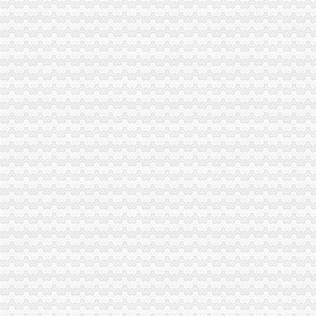
【深圳工商注册多少钱注册公司深圳代办营业执照多少钱】-宝安宝安
广州白云区注册公司免费代办营业执照工商代理记账-利丰财务
晋中代办公司注册营业执照税务登记_晋中榆次区工商注册_晋中去
工商代理/工商执照代办_工商执照代办,代办工商营业执照-武汉公司
海淀区公司注册|海淀工商注册|代办营业执照|代办注册|海淀注册公司
北京代办营业执照,北京工商代理注册公司_春天北京代办营业执照
代办昆明市高新区工商营业执照
贵代办营业执照/工商代办/贵税务登记代理
【广州工商注册_广州代办营业执照_广州代办公】-广州工商注册广州
南昌代办工商执照88：代理工商营业执照【今日推荐网-南昌工商/税务/
【洪山代办注册公司_执照代办_工商代理知名代理】-武昌积玉桥易登网
【58同城】上海代办工商执照
【连云港速成会计服务有限公司_连云港代理工商注册、代办营业执照
【创客商务：代理记账报税、代办工商执照】-代理记帐-永州赶集网
【个体户营业执照工商代办企业店铺代理记账】-深圳坪山新区易登网
【曲靖财务公司,曲靖代办工商营业执照；曲靖注册公司】-曲靖易登网
广州工商注册,工商注册,代办营业执照,代理记帐,税务登记,一
【代办工商执照公司注册验资代账】-公司注册-沈赶集网
西宁注册公司代办营业执照多项资质代办代理记账_西宁城西区工商
|公司注册|成都工商代理|成都工商注册|公司注册280元|代办营业执照|代
【代办工商执照具体要怎么做？】-南城袁屋边易登网