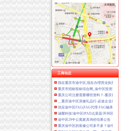
渝中区代办公司
广州到渝中区大渡口区成都重庆绵行李冰箱托运-
重庆渝中区烧寿碗,找那家寿庆礼品定制公司可
重庆主城9区代办公司注册、代理记账（全城低
重庆渝中区16Mn钢管一级代理
渝中区家居用品代理加盟_商务大陆网
渝中区云肴食品经营部-渝中区云肴食品经营部
渝中区16Mn无缝钢管一级代理
工商动态
我在重庆市渝中区,现在办理营业执照没有房屋
重庆市招标投标综合网_渝中区投资项目建设管
重庆公司注册需要哪些资料？-重庆代帐常见问
__重庆渝中区淇健礼品行-必途企业库
供应渝中区FAG(FAG代理-FAG轴承现货|-行业
涵耀科技/渝中区IPAD点菜器/开州区IPAD点
渝中区29中公寓家具询价结果公告
重庆渝中区的装修公司多不多？渝中区装修公司
富到渝中区物流公司（图）-产品平台-环球经贸