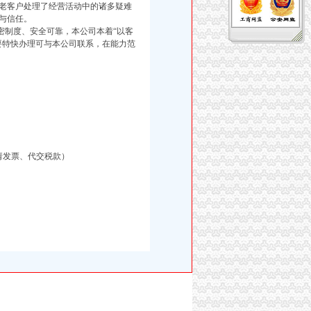
老客户处理了经营活动中的诸多疑难
与信任。
制度、安全可靠，本公司本着“以客
要特快办理可与本公司联系，在能力范
请发票、代交税款）