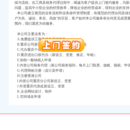
万 （增资）
续与流程。在工商及税务代理过程中，竭诚为客户提供上门签约服务，为新
问题，提高中小型企业的经营效率，降低企业的经营成本，得到企业的支持
注册）
本公司建立规范的业务流程和业务操作管理制度，有规范的代理合同及保密
户为先、诚信、务实、高效”的宗旨，客户如对本公司服务有任何意见或需
围内，我们愿意为你服务。
口权）
进出口权）
本公司主要业务为：
册）
A.免费提供工商及税务咨询服务
B.重庆公司新设立、变更、验资、增资、年检
C.代办重庆个体营业执照新设立、变更
D.重庆进出口权代办（新设立、变更、换证、年检）
E.协助一般纳税人申请
口权)
F.内资公司税务代理（新公司税务报到、每月上门取票、做账、报税、申
万 （增资）
G.代理商标注册（设计及申请）
H.注册香港公司
注册）
I.内资公司重庆分公司新设立、变更
J.外资重庆代表处新设立、变更
K.企业网站设计、制作
口权）
L.空间域名申请
进出口权）
册）