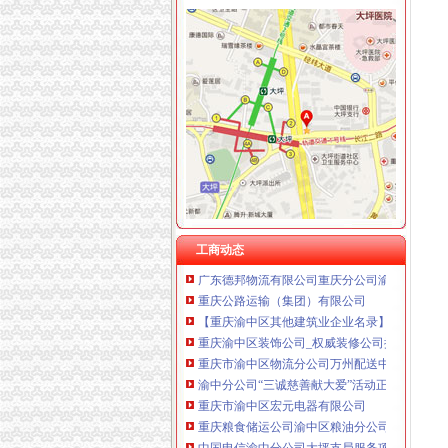
渝中区分公司
【重庆市望4S店】美源渝中4S店重庆市渝中区经
渝中区投资公司招聘_58同城招聘网
渝中区EMS快递网点查询|渝中区EMS快递电话
重庆市渝中区分局制戒所
重庆物美房地产经纪有限公司渝中区石油路分
重庆市烟草公司渝中区分公司家具采购供应商入
关于中国平安人寿保险股份有限公司重庆市渝
工商动态
广东德邦物流有限公司重庆分公司渝中区朝天门
重庆公路运输（集团）有限公司
【重庆渝中区其他建筑业企业名录】_顺企网
重庆渝中区装饰公司_权威装修公司排名_重庆
重庆市渝中区物流分公司万州配送中心安保服
渝中分公司“三诚慈善献大爱”活动正式启动-重
重庆市渝中区宏元电器有限公司
重庆粮食储运公司渝中区粮油分公司附近宾馆_
中国电信渝中分公司大坪支局服务项目—58商